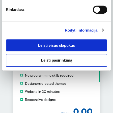
Money back guarantee
Rinkodara
2.49
from
EUR/
mo.
Rodyti informaciją
Order
Leisti visus slapukus
Leisti pasirinkimą
Website builder
No programming skills required
Designers created themes
Website in 30 minutes
Responsive designs
0.00