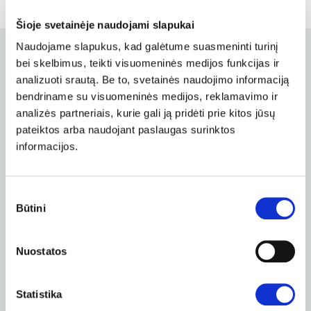
Šioje svetainėje naudojami slapukai
Naudojame slapukus, kad galėtume suasmeninti turinį
ALL HOSTING SERVICES
bei skelbimus, teikti visuomeninės medijos funkcijas ir
analizuoti srautą. Be to, svetainės naudojimo informaciją
Everything you need to become visible
bendriname su visuomeninės medijos, reklamavimo ir
online.
analizės partneriais, kurie gali ją pridėti prie kitos jūsų
pateiktos arba naudojant paslaugas surinktos
informacijos.
Websites and email
hosting plan
Sutikimo
Būtini
pasirinkimas
Daily support by phone
Nuostatos
Latest versions of PHP and SQL
Backups
Statistika
No hidden conditions