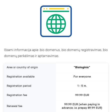
About us
Blog
Affiliate Program
Career
Contacts
Report abuse
Digital Services Act (DSA)
Išsami informacija apie .bio domenus, .bio domenų registravimas, .bio
domenų perkėlimas ir aptarnavimas.
Area or country of origin
"Biologinis"
Registration available
For everyone
Registration period
1 - 5 m.
Registration fee
99.99 EUR
99.99 EUR (when paying in
Renewal fee
advance
, i.e. prepay
89.99 EUR)