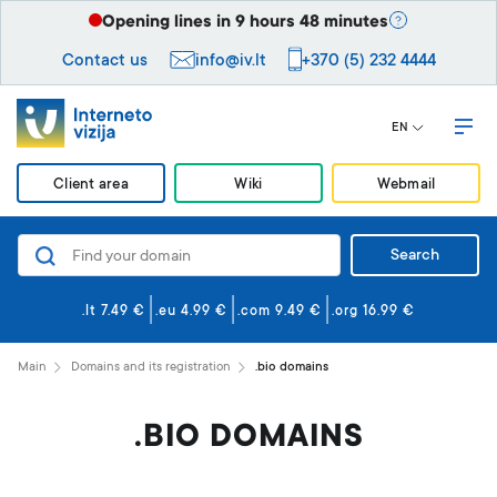
Opening lines in 9 hours 48 minutes
Contact us
info@iv.lt
+370 (5) 232 4444
EN
Client area
Wiki
Webmail
Search
Domains
Website and email hosting
.lt 7.49 €
.eu 4.99 €
.com 9.49 €
.org 16.99 €
Website builder
Main
Domains and its registration
.bio domains
Security
.BIO DOMAINS
VPS servers