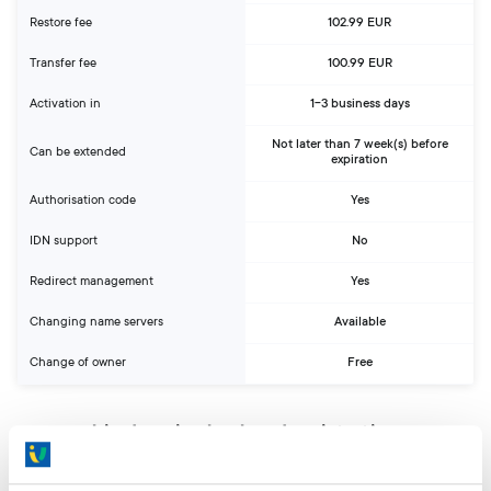
Restore fee
102.99 EUR
Transfer fee
100.99 EUR
Activation in
1-3 business days
Not later than 7 week(s) before
Can be extended
expiration
Authorisation code
Yes
IDN support
No
Redirect management
Yes
Changing name servers
Available
Change of owner
Free
.bio domain check and registration:
Search