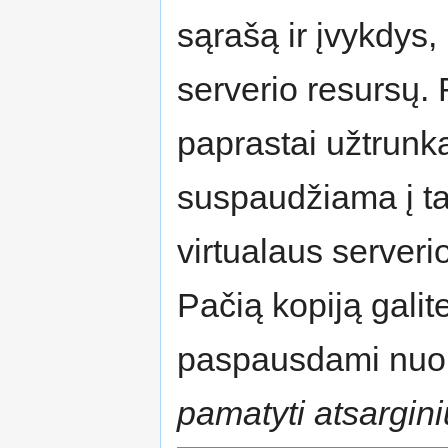
sąrašą ir įvykdys
serverio resursų.
paprastai užtrunka
suspaudžiama į ta
virtualaus server
Pačią kopiją galit
paspausdami nu
pamatyti atsargini