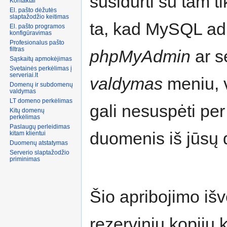
susidurti su tam 
Kontaktai
El. pašto dėžutės
slaptažodžio keitimas
ta, kad MySQL adm
El. pašto programos
konfigūravimas
Profesionalus pašto
filtras
phpMyAdmin
ar s
Sąskaitų apmokėjimas
Svetainės perkėlimas į
valdymas
meniu, v
Domenų ir subdomenų
valdymas
LT domeno perkėlimas
gali nesuspėti per
Kitų domenų
perkėlimas
Paslaugų perleidimas
duomenis iš jūsų
Duomenų atstatymas
Serverio slaptažodžio
priminimas
Šio apribojimo išv
rezervinių kopijų 