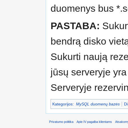
duomenys bus *.sq
PASTABA:
Sukur
bendrą disko vietą
Sukurti naują reze
jūsų serveryje yra
Serveryje rezervi
Kategorijos
:
MySQL duomenų bazės
Di
Privatumo politika
Apie IV pagalba klientams
Atsakomy