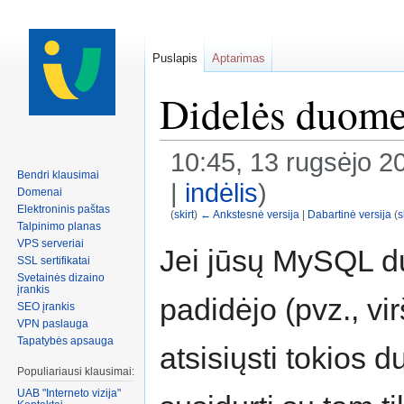
Puslapis
Aptarimas
Didelės duome
10:45, 13 rugsėjo 2
Bendri klausimai
|
indėlis
)
Domenai
Elektroninis paštas
(
skirt
)
← Ankstesnė versija
|
Dabartinė versija
(
s
Talpinimo planas
Peršokti į:
navigacija
,
paiešką
VPS serveriai
Jei jūsų MySQL d
SSL sertifikatai
Svetainės dizaino
įrankis
padidėjo (pvz., vi
SEO įrankis
VPN paslauga
Tapatybės apsauga
atsisiųsti tokios 
Populiariausi klausimai:
UAB "Interneto vizija"