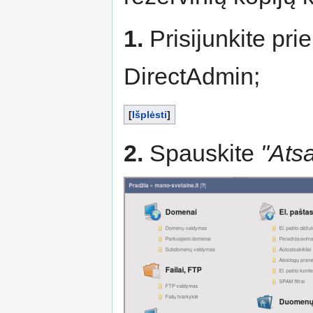
1.
Prisijunkite pri
DirectAdmin;
Išplėsti
2.
Spauskite
"Ats