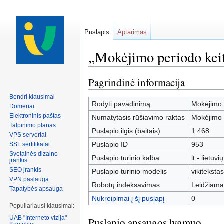
Puslapis
Aptarimas
„Mokėjimo periodo kei
Peršokti į:
navigacija
,
paiešką
Pagrindinė informacija
Bendri klausimai
Rodyti pavadinimą
Mokėjimo 
Domenai
Elektroninis paštas
Numatytasis rūšiavimo raktas
Mokėjimo 
Talpinimo planas
Puslapio ilgis (baitais)
1 468
VPS serveriai
Puslapio ID
953
SSL sertifikatai
Svetainės dizaino
Puslapio turinio kalba
lt - lietuvių
įrankis
SEO įrankis
Puslapio turinio modelis
vikitekstas
VPN paslauga
Robotų indeksavimas
Leidžiama
Tapatybės apsauga
Nukreipimai į šį puslapį
0
Populiariausi klausimai:
UAB "Interneto vizija"
Puslapio apsaugos lygmuo