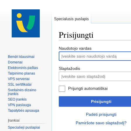
Specialusis puslapis
Prisijungti
Peršokti į:
navigacija
,
paiešką
Naudotojo vardas
Bendri klausimai
Domenai
Elektroninis paštas
Slaptažodis
Talpinimo planas
VPS serveriai
SSL sertifikatai
Prijungti automatiškai
Svetainės dizaino
įrankis
SEO įrankis
Prisijungti
VPN paslauga
Tapatybės apsauga
Padėti prisijungti
Įrankiai
Pamiršote savo slaptažodį?
Specialieji puslapiai