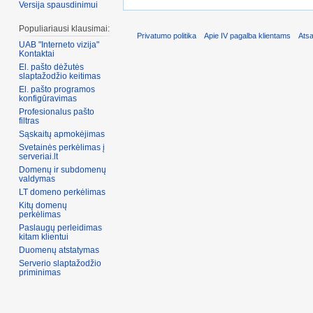
Versija spausdinimui
Populiariausi klausimai:
Privatumo politika
Apie IV pagalba klientams
Ats
UAB "Interneto vizija"
Kontaktai
El. pašto dėžutės
slaptažodžio keitimas
El. pašto programos
konfigūravimas
Profesionalus pašto
filtras
Sąskaitų apmokėjimas
Svetainės perkėlimas į
Domenų ir subdomenų
valdymas
LT domeno perkėlimas
Kitų domenų
perkėlimas
Paslaugų perleidimas
Duomenų atstatymas
Serverio slaptažodžio
priminimas