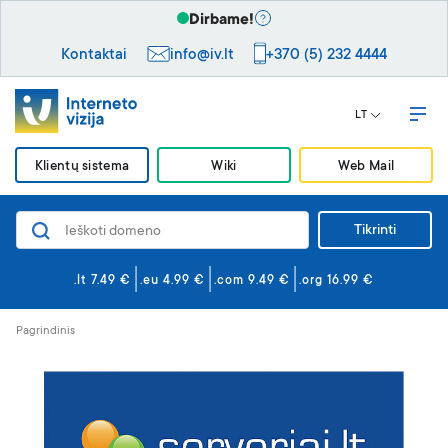
Dirbame!
Kontaktai
info@iv.lt
+370 (5) 232 4444
LT
Klientų sistema
Wiki
Web Mail
Tikrinti
Domenai
Svetainės ir el. paštas
.lt 7.49 €
.eu 4.99 €
.com 9.49 €
.org 16.99 €
Svetainės kūrimas
Pagrindinis
Saugumas
VPS serveriai