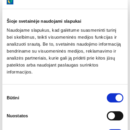
Šioje svetainėje naudojami slapukai
Naudojame slapukus, kad galėtume suasmeninti turinį
VPS serveriai
bei skelbimus, teikti visuomeninės medijos funkcijas ir
analizuoti srautą. Be to, svetainės naudojimo informaciją
VPS serveriai skirti projektams, kuriems įprasto hostingo
bendriname su visuomeninės medijos, reklamavimo ir
nepakanka ir reikia daugiau galios, lankstumo bei
analizės partneriais, kurie gali ją pridėti prie kitos jūsų
kontrolės. Tai sprendimas tiems, kuriems reikia ne tik
pateiktos arba naudojant paslaugas surinktos
talpinti svetainę, bet ir turėti pilnai valdomą serverio
informacijos.
aplinką.
Tai virtualūs serveriai su atskirais resursais –
Sutikimo
procesoriumi, RAM atmintimi, vieta diske ir IP adresu.
Būtini
pasirinkimas
Galite patys pasirinkti operacinę sistemą, konfigūraciją
ir diegti reikalingas sistemas ar programas pagal savo
poreikius.
Nuostatos
Sužinoti daugiau >