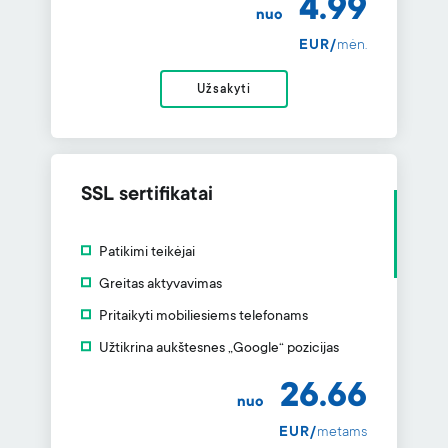
4.99
nuo
EUR/
mėn.
Užsakyti
SSL sertifikatai
Patikimi teikėjai
Greitas aktyvavimas
Pritaikyti mobiliesiems telefonams
Užtikrina aukštesnes „Google“ pozicijas
26.66
nuo
EUR/
metams