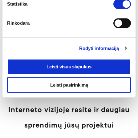
Statistika
Prisijungimai klientams
Rinkodara
Jei naudojote serveriai.lt prisijungimui prie paslaugų –
viską rasite čia:
Rodyti informaciją
Prisijungti prie WebMail (pašto)
Leisti visus slapukus
Klientų sistema ir sąskaitos
Kaip prisijungti prie DirectAdmin valdymo
Leisti pasirinkimą
Interneto vizijoje rasite ir daugiau
sprendimų jūsų projektui