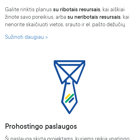
Galite rinktis planus
su ribotais resursais
, kai aiškiai
žinote savo poreikius, arba
su neribotais resursais
, kai
nenorite skaičiuoti vietos, srauto ir el. pašto dėžučių.
Sužinoti daugiau >
Prohostingo paslaugos
Ši paslauga skirta projektams, kuriems reikia ypatingo