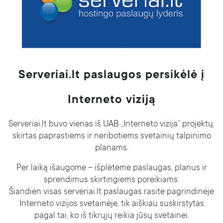
Apie mus
BLOGas
Karjera
Partnerių programa
Kontaktai
Serveriai.lt paslaugos persikėlė į
Pranešti apie pažeidimą
Skaitmeninių paslaugų aktas (DSA)
Interneto viziją
Skaidrumo ataskaita
Serveriai.lt buvo vienas iš UAB „Interneto vizija“ projektų,
skirtas paprastiems ir neribotiems svetainių talpinimo
planams.
Per laiką išaugome – išplėtėme paslaugas, planus ir
sprendimus skirtingiems poreikiams.
Šiandien visas serveriai.lt paslaugas rasite pagrindinėje
Interneto vizijos svetainėje, tik aiškiau suskirstytas
pagal tai, ko iš tikrųjų reikia jūsų svetainei.