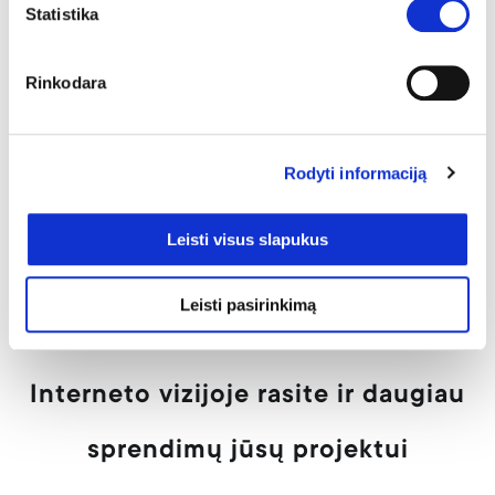
Statistika
Prisijungimai klientams
Rinkodara
Jei naudojote serveriai.lt prisijungimui prie paslaugų –
viską rasite čia:
Rodyti informaciją
Prisijungti prie WebMail (pašto)
Leisti visus slapukus
Klientų sistema ir sąskaitos
Kaip prisijungti prie DirectAdmin valdymo
Leisti pasirinkimą
Interneto vizijoje rasite ir daugiau
sprendimų jūsų projektui