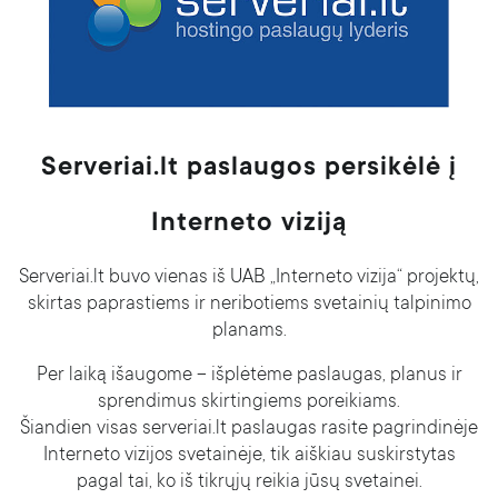
Apie mus
BLOGas
Karjera
Partnerių programa
Kontaktai
Serveriai.lt paslaugos persikėlė į
Pranešti apie pažeidimą
Skaitmeninių paslaugų aktas (DSA)
Interneto viziją
Skaidrumo ataskaita
Serveriai.lt buvo vienas iš UAB „Interneto vizija“ projektų,
skirtas paprastiems ir neribotiems svetainių talpinimo
planams.
Per laiką išaugome – išplėtėme paslaugas, planus ir
sprendimus skirtingiems poreikiams.
Šiandien visas serveriai.lt paslaugas rasite pagrindinėje
Interneto vizijos svetainėje, tik aiškiau suskirstytas
pagal tai, ko iš tikrųjų reikia jūsų svetainei.