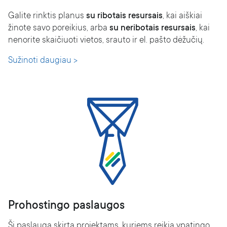
Galite rinktis planus
su ribotais resursais
, kai aiškiai
žinote savo poreikius, arba
su neribotais resursais
, kai
nenorite skaičiuoti vietos, srauto ir el. pašto dėžučių.
Sužinoti daugiau >
Prohostingo paslaugos
Ši paslauga skirta projektams, kuriems reikia ypatingo