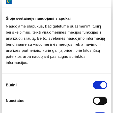
Šioje svetainėje naudojami slapukai
Naudojame slapukus, kad galėtume suasmeninti turinį
VPS serveriai
bei skelbimus, teikti visuomeninės medijos funkcijas ir
analizuoti srautą. Be to, svetainės naudojimo informaciją
VPS serveriai skirti projektams, kuriems įprasto hostingo
bendriname su visuomeninės medijos, reklamavimo ir
nepakanka ir reikia daugiau galios, lankstumo bei
analizės partneriais, kurie gali ją pridėti prie kitos jūsų
kontrolės. Tai sprendimas tiems, kuriems reikia ne tik
pateiktos arba naudojant paslaugas surinktos
talpinti svetainę, bet ir turėti pilnai valdomą serverio
informacijos.
aplinką.
Tai virtualūs serveriai su atskirais resursais –
Sutikimo
procesoriumi, RAM atmintimi, vieta diske ir IP adresu.
Būtini
pasirinkimas
Galite patys pasirinkti operacinę sistemą, konfigūraciją
ir diegti reikalingas sistemas ar programas pagal savo
poreikius.
Nuostatos
Sužinoti daugiau >