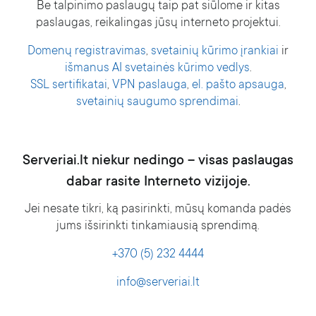
Be talpinimo paslaugų taip pat siūlome ir kitas
paslaugas, reikalingas jūsų interneto projektui.
Domenų registravimas
,
svetainių kūrimo įrankiai
ir
išmanus AI svetainės kūrimo vedlys
.
SSL sertifikatai
,
VPN paslauga
,
el. pašto apsauga
,
svetainių saugumo sprendimai
.
Serveriai.lt niekur nedingo – visas paslaugas
dabar rasite Interneto vizijoje.
Jei nesate tikri, ką pasirinkti, mūsų komanda padės
jums išsirinkti tinkamiausią sprendimą.
+370 (5) 232 4444
info@serveriai.lt