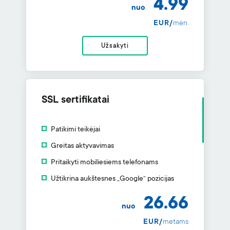
4.99
nuo
EUR/
mėn.
Užsakyti
SSL sertifikatai
Patikimi teikėjai
Greitas aktyvavimas
Pritaikyti mobiliesiems telefonams
Užtikrina aukštesnes „Google“ pozicijas
26.66
nuo
EUR/
metams