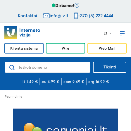
Dirbame!
Kontaktai
info@iv.lt
+370 (5) 232 4444
LT
Klientų sistema
Wiki
Web Mail
Tikrinti
Domenai
Svetainės ir el. paštas
.lt 7.49 €
.eu 4.99 €
.com 9.49 €
.org 16.99 €
Svetainės kūrimas
Pagrindinis
Saugumas
VPS serveriai