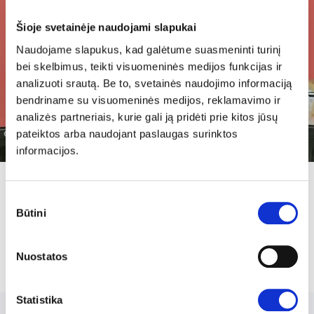
About us
Šioje svetainėje naudojami slapukai
Blog
Naudojame slapukus, kad galėtume suasmeninti turinį
Affiliate Program
bei skelbimus, teikti visuomeninės medijos funkcijas ir
Career
analizuoti srautą. Be to, svetainės naudojimo informaciją
Contacts
bendriname su visuomeninės medijos, reklamavimo ir
Report abuse
analizės partneriais, kurie gali ją pridėti prie kitos jūsų
pateiktos arba naudojant paslaugas surinktos
Digital Services Act (DSA)
informacijos.
Sutikimo
MEET OUR TEAM!
Būtini
pasirinkimas
Perhaps you came here because you’re looking for new ways to
express yourself and want to improve in IT? Great, because we are
Nuostatos
looking for you!
Statistika