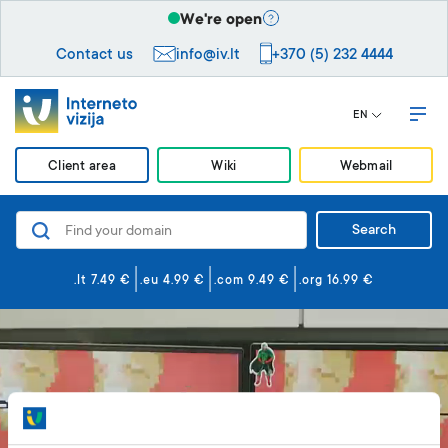
We're open
Contact us
info@iv.lt
+370 (5) 232 4444
EN
Client area
Wiki
Webmail
Search
Domains
Website and email hosting
.lt 7.49 €
.eu 4.99 €
.com 9.49 €
.org 16.99 €
Website builder
Security
VPS servers