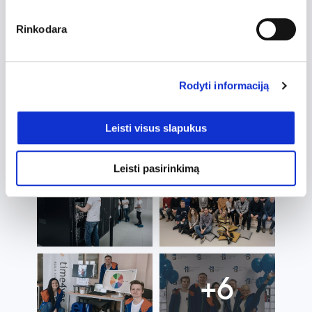
Rinkodara
Rodyti informaciją
Leisti visus slapukus
Leisti pasirinkimą
+6