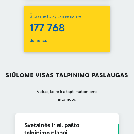
Šiuo metu aptarnaujame
177 768
domenus
SIŪLOME VISAS TALPINIMO PASLAUGAS
Viskas, ko reikia tapti matomiems
internete.
Svetainės ir el. pašto
talpinimo planai