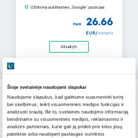
Užtikrina aukštesnes „Google“ pozicijas
26.66
nuo
EUR/
metams
Užsakyti
Šioje svetainėje naudojami slapukai
Naudojame slapukus, kad galėtume suasmeninti turinį
bei skelbimus, teikti visuomeninės medijos funkcijas ir
analizuoti srautą. Be to, svetainės naudojimo informaciją
bendriname su visuomeninės medijos, reklamavimo ir
analizės partneriais, kurie gali ją pridėti prie kitos jūsų
Rinkos lyderė
Daugiau nei 20 metų patirtis
pateiktos arba naudojant paslaugas surinktos