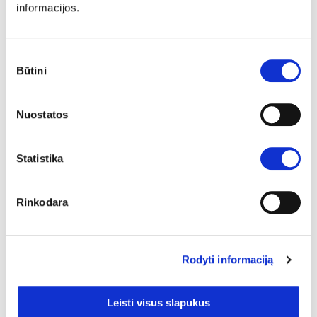
informacijos.
Sutikimo
Būtini
pasirinkimas
Nuostatos
Daugiau nei 120 000 klientų
Tier III duomenų centras
Statistika
Rinkodara
Rodyti informaciją
Aptarnavimas telefonu
Išrinkta mylimiausia įmone
Leisti visus slapukus