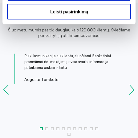
Leisti pasirinkimą
KĄ MANO MŪSŲ KLIENTAI
Šiuo metu mumis pasitiki daugiau kaip 120 000 klientų. Kviečiame
perskaityti jų atsiliepimus žemiau.
Puiki komunikacija su klientu, siunčiami išankstiniai
.
pranešimai dėl mokėjimų ir visa svarbi informacija
pateikiama aiškiai ir laiku.
Augustė Tomkutė