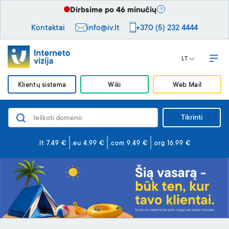
Dirbsime po 46 minučių
Kontaktai
info@iv.lt
+370 (5) 232 4444
LT
Klientų sistema
Wiki
Web Mail
Tikrinti
Domenai
Svetainės ir el. paštas
.lt 7.49 €
.eu 4.99 €
.com 9.49 €
.org 16.99 €
Svetainės kūrimas
Saugumas
VPS serveriai