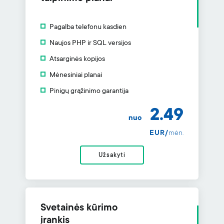
Pagalba telefonu kasdien
Naujos PHP ir SQL versijos
Atsarginės kopijos
Mėnesiniai planai
Pinigų grąžinimo garantija
2.49
nuo
EUR/
mėn.
Užsakyti
Svetainės kūrimo
įrankis