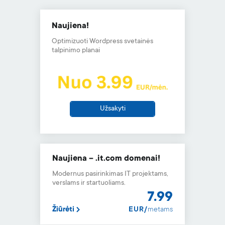
Apie mus
BLOGas
Naujiena!
Karjera
Optimizuoti Wordpress svetainės
Partnerių programa
talpinimo planai
Kontaktai
Pranešti apie pažeidimą
Skaitmeninių paslaugų aktas (DSA)
Užsakyti
Skaidrumo ataskaita
Naujiena – .it.com domenai!
Modernus pasirinkimas IT projektams,
verslams ir startuoliams.
7.99
Žiūrėti
EUR/
metams