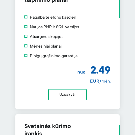
talpinimo planai
Pagalba telefonu kasdien
Naujos PHP ir SQL versijos
Atsarginės kopijos
Mėnesiniai planai
Pinigų grąžinimo garantija
2.49
nuo
EUR/
mėn.
Užsakyti
Svetainės kūrimo
įrankis