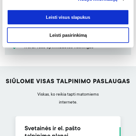
Kaip veikia išmanus AI svetainės kūrimo vedlys?
Leisti visus slapukus
Kodėl verta rinktis AI vedlį?
Leisti pasirinkimą
WordPress optimizuotas hostingas
SIŪLOME VISAS TALPINIMO PASLAUGAS
Viskas, ko reikia tapti matomiems
internete.
Svetainės ir el. pašto