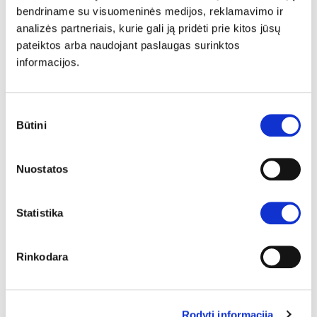
bendriname su visuomeninės medijos, reklamavimo ir
Svetainių kiekis
analizės partneriais, kurie gali ją pridėti prie kitos jūsų
pateiktos arba naudojant paslaugas surinktos
Domeno parkavimas
informacijos.
Puslapių kiekis
Dizaino temų kiekis
Sutikimo
Nuotraukos iš foto banko
Būtini
pasirinkimas
Prisitaikantis dizainas
Nuostatos
SEO optimizavimas
Daugiakalbystė
Statistika
El. komercija
Veikia planuose
Rinkodara
Kaina
Rodyti informaciją