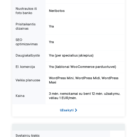
Nuotraukos iš
Neribotos
foto banko
Prisitaikantis
Yra
dizainas
SEO
Yra
optimizavimas
Daugiakalbystė
Yra (per specialius įskiepius)
El. komercija
Yra (šablonai WooCommerce parduotuvei)
WordPress Mini, WordPress Midi, WordPress
Veikia planuose
Maxi
3 mėn. nemokamai su bent 12 mėn. užsakymu,
Kaina
vėliau 1 EUR/mėn.
Užsakyti
Svetainių kiekis