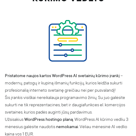
Apie mus
BLOGas
Karjera
Partnerių programa
Kontaktai
Pranešti apie pažeidimą
Skaitmeninių paslaugų aktas (DSA)
Skaidrumo ataskaita
Pristatome naujos kartos WordPress AI svetainių kūrimo įrankį
–
modernų, patogų ir kupiną išmanių funkcijų, kurios leidžia sukurti
profesionalią interneto svetainę greičiau nei per pusvalandį!
Šis įrankis visiškai nereikalauja programavimo žinių. Su juo galėsite
sukurti ne tik reprezentacines, bet ir daugiafunkces el. komercijos
svetaines, kurios padės auginti jūsų pardavimus.
Užsisakius
WordPress hostingo planą
, WordPress AI kūrimo vedliu 3
mėnesius galėsite naudotis
nemokamai
. Vėliau mėnesinė AI vedlio
kaina vos 1 EUR.