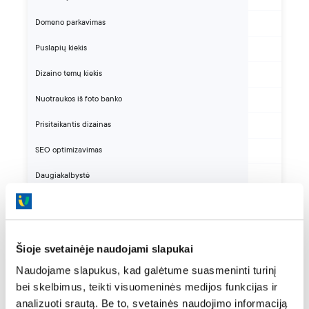
Domeno parkavimas
Puslapių kiekis
Dizaino temų kiekis
Nuotraukos iš foto banko
Prisitaikantis dizainas
SEO optimizavimas
Daugiakalbystė
El. komercija
Veikia planuose
Šioje svetainėje naudojami slapukai
Kaina
Naudojame slapukus, kad galėtume suasmeninti turinį
bei skelbimus, teikti visuomeninės medijos funkcijas ir
analizuoti srautą. Be to, svetainės naudojimo informaciją