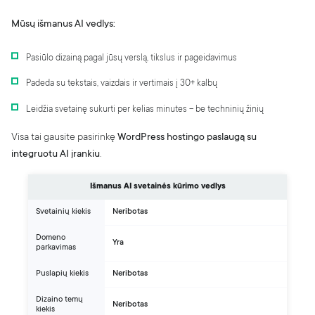
Mūsų išmanus AI vedlys:
Pasiūlo dizainą pagal jūsų verslą, tikslus ir pageidavimus
Padeda su tekstais, vaizdais ir vertimais į 30+ kalbų
Leidžia svetainę sukurti per kelias minutes – be techninių žinių
Visa tai gausite pasirinkę
WordPress hostingo paslaugą su
integruotu AI įrankiu
.
Išmanus AI svetainės kūrimo vedlys
Svetainių kiekis
Neribotas
Domeno
Yra
parkavimas
Puslapių kiekis
Neribotas
Dizaino temų
Neribotas
kiekis