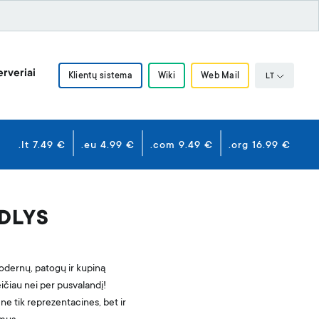
rveriai
Klientų sistema
Wiki
Web Mail
LT
.lt 7.49 €
.eu 4.99 €
.com 9.49 €
.org 16.99 €
EDLYS
dernų, patogų ir kupiną
eičiau nei per pusvalandį!
 ne tik reprezentacines, bet ir