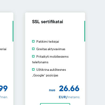
SSL sertifikatai
Patikimi teikėjai
eriai
Greitas aktyvavimas
Pritaikyti mobiliesiems
telefonams
Užtikrina aukštesnes
„Google“ pozicijas
99
26.66
nuo
/
mėn.
EUR/
metams