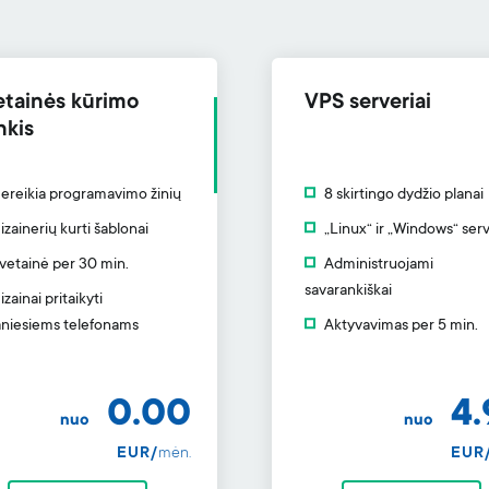
etainės kūrimo
VPS serveriai
nkis
ereikia programavimo žinių
8 skirtingo dydžio planai
izainerių kurti šablonai
„Linux“ ir „Windows“ serv
vetainė per 30 min.
Administruojami
savarankiškai
izainai pritaikyti
niesiems telefonams
Aktyvavimas per 5 min.
0.00
4.
nuo
nuo
EUR/
mėn.
EUR