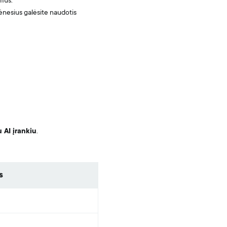
imus.
ėnesius galėsite naudotis
 AI įrankiu
.
s