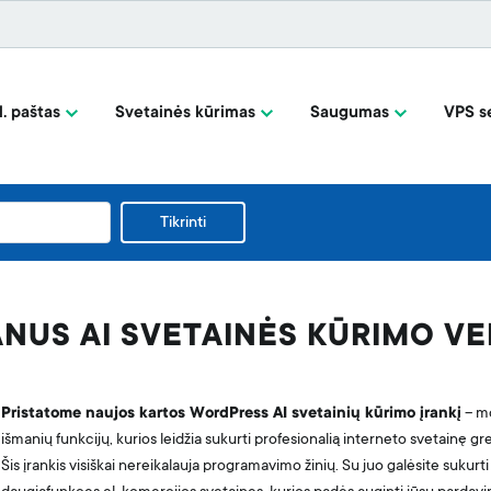
l. paštas
Svetainės kūrimas
Saugumas
VPS se
Tikrinti
NUS AI SVETAINĖS KŪRIMO V
Pristatome naujos kartos WordPress AI svetainių kūrimo įrankį
– mo
išmanių funkcijų, kurios leidžia sukurti profesionalią interneto svetainę gr
Šis įrankis visiškai nereikalauja programavimo žinių. Su juo galėsite sukurti