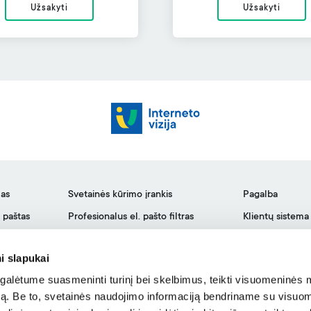
Užsakyti
Užsakyti
mas
Svetainės kūrimo įrankis
Pagalba
. paštas
Profesionalus el. pašto filtras
Klientų sistema
Svetainės saugumo įrankis
Privatumo polit
i slapukai
SEO įrankis
Paslaugų teiki
alėtume suasmeninti turinį bei skelbimus, teikti visuomeninės 
Gedimai, profil
autą. Be to, svetainės naudojimo informaciją bendriname su visu
WHOIS