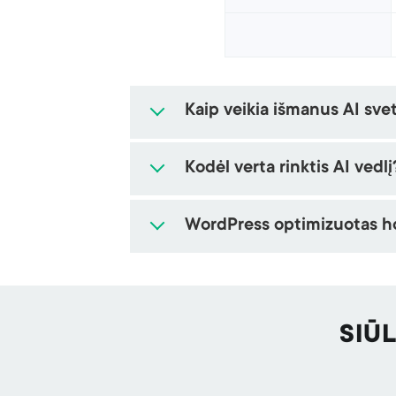
Kaip veikia išmanus AI sve
Kodėl verta rinktis AI vedlį
WordPress optimizuotas h
SIŪ