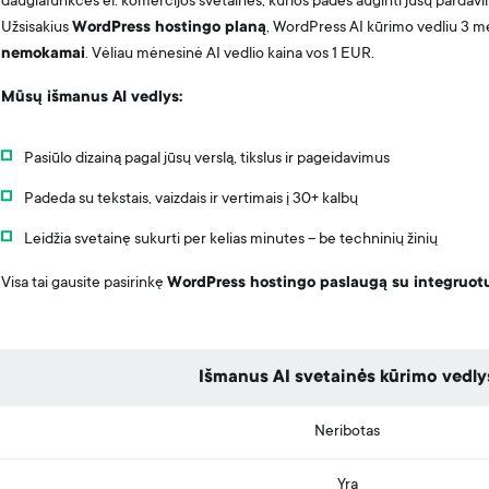
daugiafunkces el. komercijos svetaines, kurios padės auginti jūsų pardav
Užsisakius
WordPress hostingo planą
, WordPress AI kūrimo vedliu 3 m
nemokamai
. Vėliau mėnesinė AI vedlio kaina vos 1 EUR.
Mūsų išmanus AI vedlys:
Pasiūlo dizainą pagal jūsų verslą, tikslus ir pageidavimus
Padeda su tekstais, vaizdais ir vertimais į 30+ kalbų
Leidžia svetainę sukurti per kelias minutes – be techninių žinių
Visa tai gausite pasirinkę
WordPress hostingo paslaugą su integruotu
Išmanus AI svetainės kūrimo vedly
Neribotas
Yra