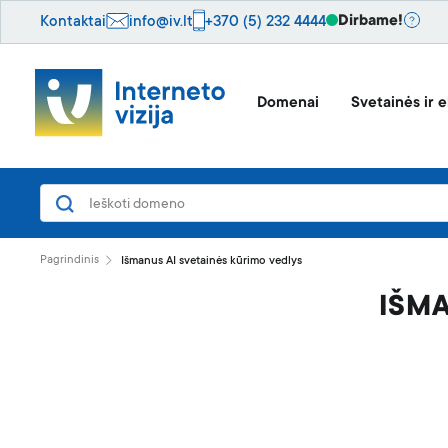
Dirbame!
Kontaktai
info@iv.lt
+370 (5) 232 4444
Domenai
Svetainės ir e
Pagrindinis
Išmanus AI svetainės kūrimo vedlys
IŠMA