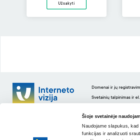
Užsakyti
Domenai ir jų registravi
Svetainių talpinimas ir el
Prohostingo paslaugos
Šioje svetainėje naudojam
+370 5 232 4444
WordPress hostingas
info@iv.lt
Naudojame slapukus, kad g
VPS serveriai
funkcijas ir analizuoti sr
J. Kubiliaus g. 6, Vilnius, Lietuva
SSL sertifikatai