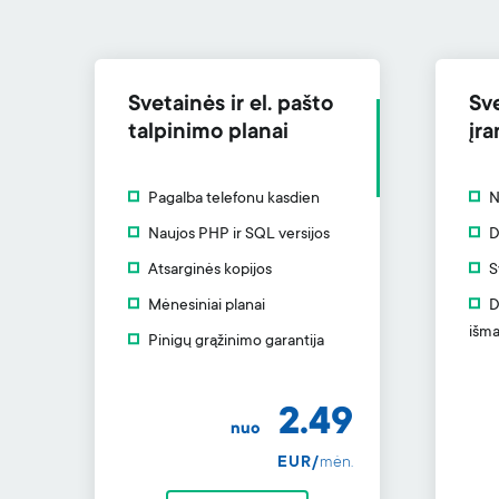
Svetainės ir el. pašto
Sv
talpinimo planai
įra
Pagalba telefonu kasdien
N
Naujos PHP ir SQL versijos
D
Atsarginės kopijos
S
Mėnesiniai planai
D
išma
Pinigų grąžinimo garantija
2.49
nuo
EUR/
mėn.