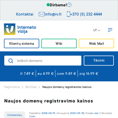
Dirbame!
Kontaktai
info@iv.lt
+370 (5) 232 4444
LT
Klientų sistema
Wiki
Web Mail
Tikrinti
Domenai
Svetainės ir el. paštas
.lt 7.49 €
.eu 4.99 €
.com 9.49 €
.org 16.99 €
Svetainės kūrimas
Pagrindinis
BLOGas
Naujos domenų registravimo kainos
Saugumas
Naujos domenų registravimo kainos
VPS serveriai
Paskelbta:
2008-04-15
|
Atnaujinta:
2020-05-18
|
Parašė:
root
|
Užtruksite:
0 komentarų
2 min.