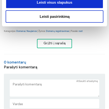
anuliuoti užsakymą ir pateikti jį iš naujo su naujomis kainomis.
Leisti visus slapukus
2
Pirmas kliento užsakymas gali užtrukti dėl kliento pateiktų
Leisti pasirinkimą
duomenų korektiškumo patikrinimo, tolimesni užsakymai įvykdomi
per kelias minutes nuo apmokėjimo gavimo internetu.
Kategorijos:
Domenai
,
Naujienos
| Žymos:
Domenų registravimas
| Parašė:
root
Grįžti į sąrašą
0 komentarų
Parašyti komentarą
Atšaukti atsakymą