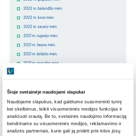
2022 m. balandžio mėn.
2022 m. kovo mėn.
2022 m. sausio mėn.
2021 m. rugsėjo mėn.
2021 m. liepos mėn.
2021 m. birželio mėn.
2021 m. gegužės mėn.
2021 m. balandžio mėn.
2021 m. kovo mėn.
2021 m. vasario mėn.
Šioje svetainėje naudojami slapukai
2021 m. sausio mėn.
Naudojame slapukus, kad galėtume suasmeninti turinį
bei skelbimus, teikti visuomeninės medijos funkcijas ir
2020 m. gruodžio mėn.
analizuoti srautą. Be to, svetainės naudojimo informaciją
2020 m. lapkričio mėn.
bendriname su visuomeninės medijos, reklamavimo ir
2020 m. spalio mėn.
analizės partneriais, kurie gali ją pridėti prie kitos jūsų