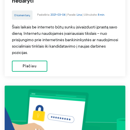
nedaryti
Paskelbta:
2021-03-04
|
Parašė:
Lina
|
Užtruksite:
8 min.
0 komentarų
Šiais laikais be interneto būtų sunku įsivaizduoti įprastą savo
dieną. Internetu naudojamės įvairiausiais tikslais – nuo
prisijungimo prie internetinės bankininkystės ar naudojimosi
socialiniais tinklais iki kandidatavimo į naujas darbines
pozicijas.
Plačiau