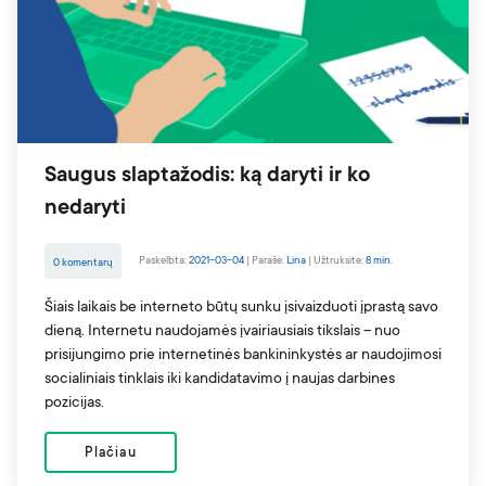
Saugus slaptažodis: ką daryti ir ko
nedaryti
Paskelbta:
2021-03-04
|
Parašė:
Lina
|
Užtruksite:
8 min.
0 komentarų
Šiais laikais be interneto būtų sunku įsivaizduoti įprastą savo
dieną. Internetu naudojamės įvairiausiais tikslais – nuo
prisijungimo prie internetinės bankininkystės ar naudojimosi
socialiniais tinklais iki kandidatavimo į naujas darbines
pozicijas.
Plačiau