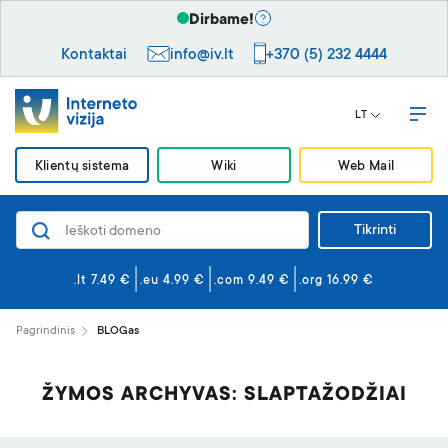
Dirbame!
Kontaktai
info@iv.lt
+370 (5) 232 4444
LT
Klientų sistema
Wiki
Web Mail
Tikrinti
Domenai
Svetainės ir el. paštas
.lt 7.49 €
.eu 4.99 €
.com 9.49 €
.org 16.99 €
Svetainės kūrimas
Pagrindinis
BLOGas
Saugumas
VPS serveriai
ŽYMOS ARCHYVAS: SLAPTAŽODŽIAI