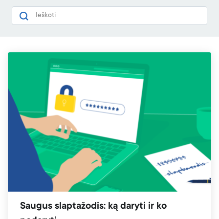
Apie mus
BLOGas
Karjera
Partnerių programa
Kontaktai
Pranešti apie pažeidimą
Skaitmeninių paslaugų aktas (DSA)
Skaidrumo ataskaita
Saugus slaptažodis: ką daryti ir ko