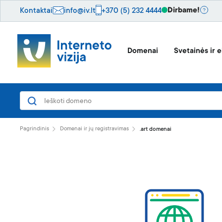
Dirbame!
Kontaktai
info@iv.lt
+370 (5) 232 4444
Domenai
Svetainės ir e
Pagrindinis
Domenai ir jų registravimas
.art domenai