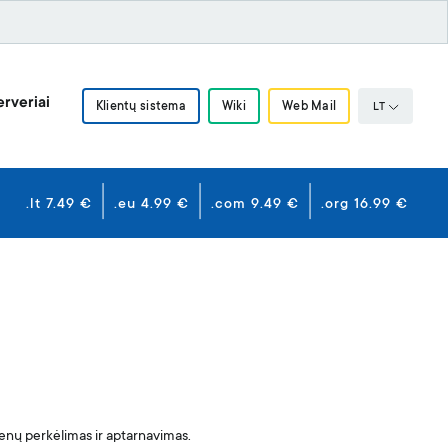
rveriai
Klientų sistema
Wiki
Web Mail
LT
.lt 7.49 €
.eu 4.99 €
.com 9.49 €
.org 16.99 €
menų perkėlimas ir aptarnavimas.