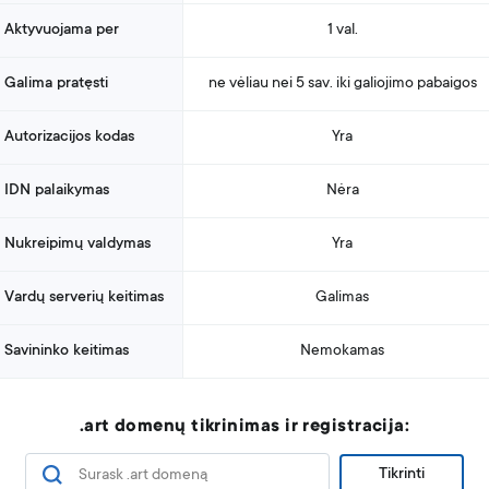
Aktyvuojama per
1 val.
Galima pratęsti
ne vėliau nei 5 sav. iki galiojimo pabaigos
Autorizacijos kodas
Yra
IDN palaikymas
Nėra
Nukreipimų valdymas
Yra
Vardų serverių keitimas
Galimas
Savininko keitimas
Nemokamas
.art domenų tikrinimas ir registracija:
Tikrinti