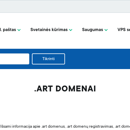
l. paštas
Svetainės kūrimas
Saugumas
VPS se
Tikrinti
.ART DOMENAI
Išsami informacija apie .art domenus, .art domenų registravimas, .art do