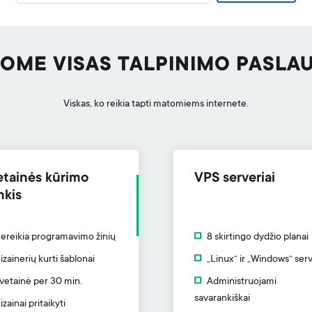
LOME VISAS TALPINIMO PASLA
Viskas, ko reikia tapti matomiems internete.
etainės kūrimo
VPS serveriai
nkis
ereikia programavimo žinių
8 skirtingo dydžio planai
izainerių kurti šablonai
„Linux“ ir „Windows“ serv
vetainė per 30 min.
Administruojami
savarankiškai
izainai pritaikyti