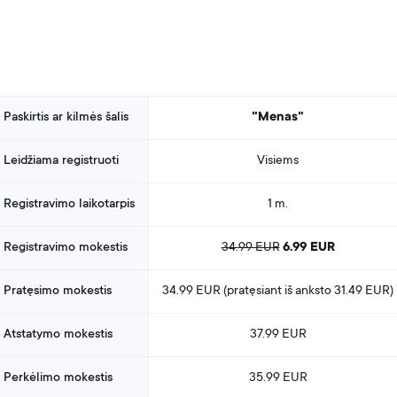
Paskirtis ar kilmės šalis
"Menas"
Leidžiama registruoti
Visiems
Registravimo laikotarpis
1 m.
Registravimo mokestis
34.99 EUR
6.99 EUR
Pratęsimo mokestis
34.99 EUR (pratęsiant
iš anksto
31.49 EUR)
Atstatymo mokestis
37.99 EUR
Perkėlimo mokestis
35.99 EUR