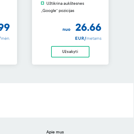
Užtikrina aukštesnes
„Google“ pozicijas
99
26.66
nuo
/
mėn.
EUR/
metams
Užsakyti
Apie mus