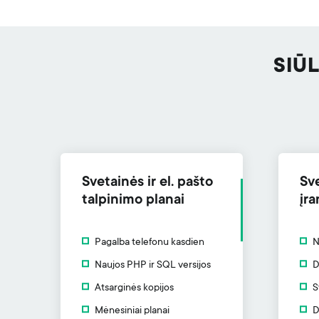
SIŪ
Svetainės ir el. pašto
Sv
talpinimo planai
įra
Pagalba telefonu kasdien
N
Naujos PHP ir SQL versijos
D
Atsarginės kopijos
S
Mėnesiniai planai
D