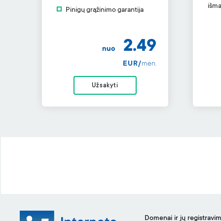
išma
Pinigų grąžinimo garantija
2.49
nuo
EUR/
mėn.
Užsakyti
Domenai ir jų registravi