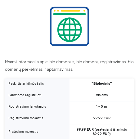
Apie mus
BLOGas
Karjera
Partnerių programa
Kontaktai
Pranešti apie pažeidimą
Skaitmeninių paslaugų aktas (DSA)
Išsami informacija apie .bio domenus, .bio domenų registravimas, .bio
Skaidrumo ataskaita
domenų perkėlimas ir aptarnavimas.
Paskirtis ar kilmės šalis
"Biologinis"
Leidžiama registruoti
Visiems
Registravimo laikotarpis
1 - 5 m.
Registravimo mokestis
99.99 EUR
99.99 EUR (pratęsiant
iš anksto
Pratęsimo mokestis
89.99 EUR)