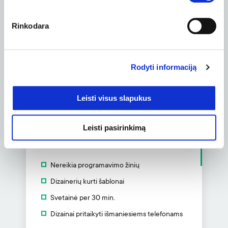
Pinigų grąžinimo garantija
2.49
Rinkodara
nuo
EUR/
mėn.
Rodyti informaciją
Užsakyti
Leisti visus slapukus
Svetainės kūrimo
Leisti pasirinkimą
įrankis
Nereikia programavimo žinių
Dizainerių kurti šablonai
Svetainė per 30 min.
Dizainai pritaikyti išmaniesiems telefonams