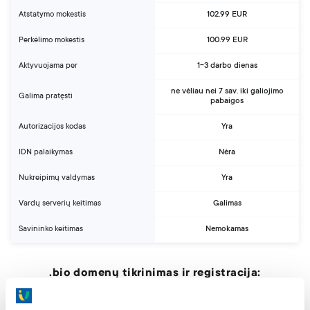
Atstatymo mokestis
102.99 EUR
Perkėlimo mokestis
100.99 EUR
Aktyvuojama per
1-3 darbo dienas
ne vėliau nei 7 sav. iki galiojimo
Galima pratęsti
pabaigos
Autorizacijos kodas
Yra
IDN palaikymas
Nėra
Nukreipimų valdymas
Yra
Vardų serverių keitimas
Galimas
Savininko keitimas
Nemokamas
.bio domenų tikrinimas ir registracija:
Tikrinti