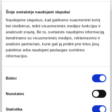
Šioje svetainėje naudojami slapukai
Naudojame slapukus, kad galėtume suasmeninti turinį
SIŪLOME VISAS TALPINIMO PASLAUGAS
bei skelbimus, teikti visuomeninės medijos funkcijas ir
analizuoti srautą. Be to, svetainės naudojimo informaciją
Viskas, ko reikia tapti matomiems
bendriname su visuomeninės medijos, reklamavimo ir
internete.
analizės partneriais, kurie gali ją pridėti prie kitos jūsų
pateiktos arba naudojant paslaugas surinktos
informacijos.
Svetainės ir el. pašto
talpinimo planai
Sutikimo
Būtini
pasirinkimas
Pagalba telefonu kasdien
Naujos PHP ir SQL versijos
Nuostatos
Atsarginės kopijos
Mėnesiniai planai
Statistika