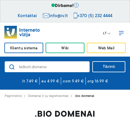
Dirbame!
Kontaktai
info@iv.lt
+370 (5) 232 4444
LT
Klientų sistema
Wiki
Web Mail
Tikrinti
Domenai
Svetainės ir el. paštas
.lt 7.49 €
.eu 4.99 €
.com 9.49 €
.org 16.99 €
Svetainės kūrimas
Pagrindinis
Domenai ir jų registravimas
.bio domenai
Saugumas
.BIO DOMENAI
VPS serveriai