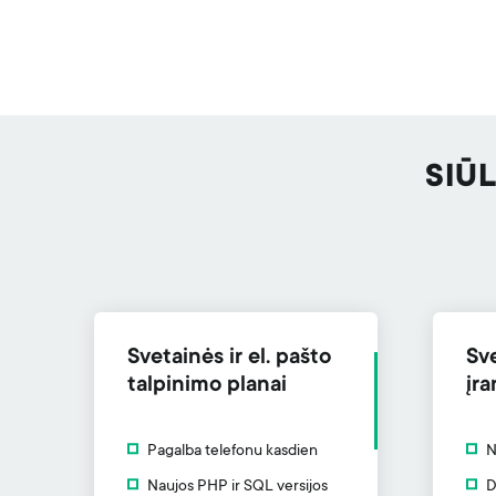
SIŪ
Svetainės ir el. pašto
Sv
talpinimo planai
įra
Pagalba telefonu kasdien
N
Naujos PHP ir SQL versijos
D