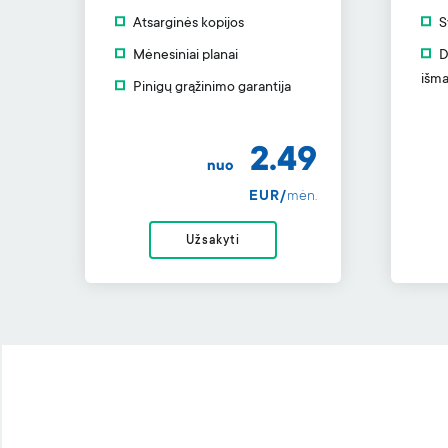
Atsarginės kopijos
S
Mėnesiniai planai
D
išma
Pinigų grąžinimo garantija
2.49
nuo
EUR/
mėn.
Užsakyti