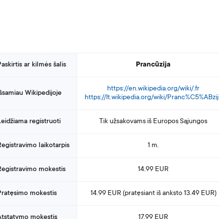
askirtis ar kilmės šalis
Prancūzija
https://en.wikipedia.org/wiki/.fr
Išsamiau Wikipedijoje
https://lt.wikipedia.org/wiki/Pranc%C5%ABzij
Leidžiama registruoti
Tik užsakovams iš Europos Sąjungos
Registravimo laikotarpis
1 m.
Registravimo mokestis
14.99 EUR
Pratęsimo mokestis
14.99 EUR (pratęsiant
iš anksto
13.49 EUR)
Atstatymo mokestis
17.99 EUR