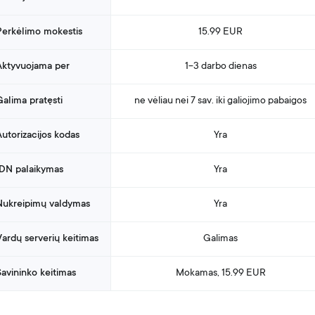
Perkėlimo mokestis
15.99 EUR
Aktyvuojama per
1-3 darbo dienas
Galima pratęsti
ne vėliau nei 7 sav. iki galiojimo pabaigos
Autorizacijos kodas
Yra
IDN palaikymas
Yra
Nukreipimų valdymas
Yra
Vardų serverių keitimas
Galimas
Savininko keitimas
Mokamas, 15.99 EUR