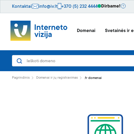
Dirbame!
Kontaktai
info@iv.lt
+370 (5) 232 4444
Domenai
Svetainės ir e
Pagrindinis
Domenai ir jų registravimas
.fr domenai