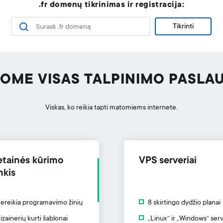
.fr domenų tikrinimas ir registracija:
Tikrinti
LOME VISAS TALPINIMO PASLA
Viskas, ko reikia tapti matomiems internete.
etainės kūrimo
VPS serveriai
nkis
ereikia programavimo žinių
8 skirtingo dydžio planai
izainerių kurti šablonai
„Linux“ ir „Windows“ serv