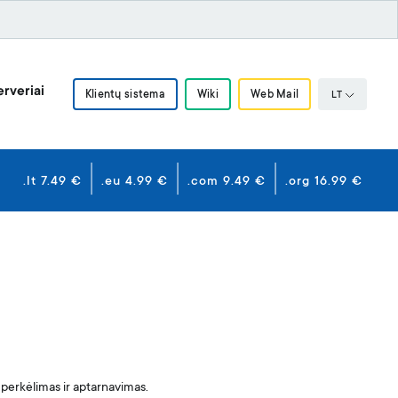
rveriai
Klientų sistema
Wiki
Web Mail
LT
.lt 7.49 €
.eu 4.99 €
.com 9.49 €
.org 16.99 €
 perkėlimas ir aptarnavimas.