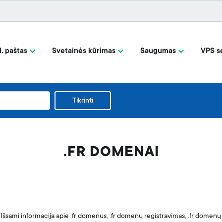
l. paštas
Svetainės kūrimas
Saugumas
VPS se
Tikrinti
.FR DOMENAI
Išsami informacija apie .fr domenus, .fr domenų registravimas, .fr domenų