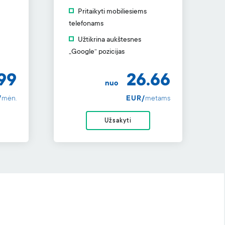
Pritaikyti mobiliesiems
telefonams
Užtikrina aukštesnes
„Google“ pozicijas
99
26.66
nuo
/
mėn.
EUR/
metams
Užsakyti