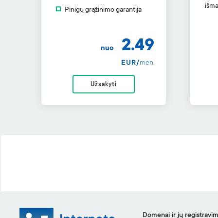
išma
Pinigų grąžinimo garantija
2.49
nuo
EUR/
mėn.
Užsakyti
Domenai ir jų registravi