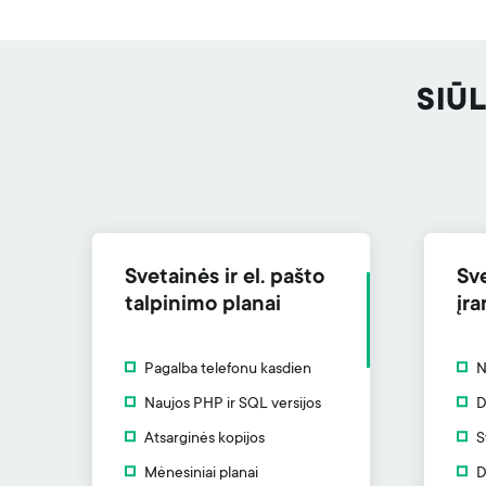
SIŪ
Svetainės ir el. pašto
Sv
talpinimo planai
įra
Pagalba telefonu kasdien
N
Naujos PHP ir SQL versijos
D
Atsarginės kopijos
S
Mėnesiniai planai
D