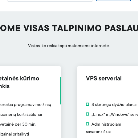
LOME VISAS TALPINIMO PASLA
Viskas, ko reikia tapti matomiems internete.
etainės kūrimo
VPS serveriai
nkis
ereikia programavimo žinių
8 skirtingo dydžio planai
izainerių kurti šablonai
„Linux“ ir „Windows“ serv
vetainė per 30 min.
Administruojami
savarankiškai
izainai pritaikyti