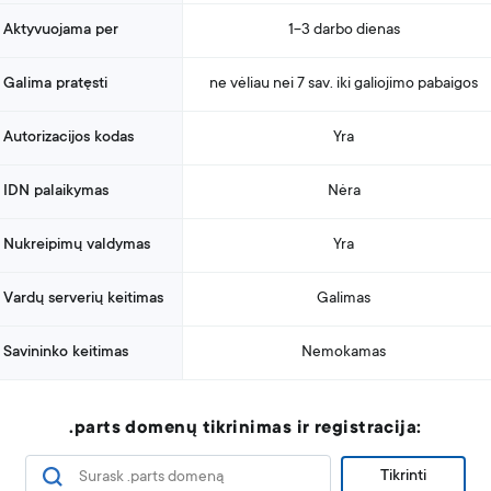
Aktyvuojama per
1-3 darbo dienas
Galima pratęsti
ne vėliau nei 7 sav. iki galiojimo pabaigos
Autorizacijos kodas
Yra
IDN palaikymas
Nėra
Nukreipimų valdymas
Yra
Vardų serverių keitimas
Galimas
Savininko keitimas
Nemokamas
.parts domenų tikrinimas ir registracija:
Tikrinti