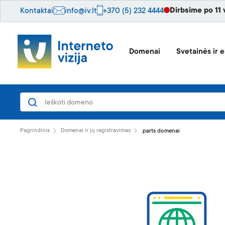
Dirbsime po 11 
Kontaktai
info@iv.lt
+370 (5) 232 4444
Domenai
Svetainės ir e
Pagrindinis
Domenai ir jų registravimas
.parts domenai