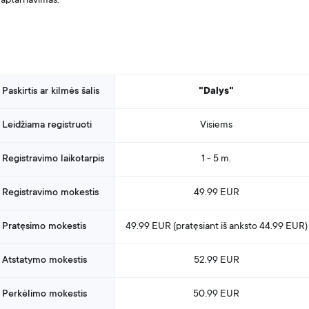
aptarnavimas.
Paskirtis ar kilmės šalis
"Dalys"
Leidžiama registruoti
Visiems
Registravimo laikotarpis
1 - 5 m.
Registravimo mokestis
49.99 EUR
Pratęsimo mokestis
49.99 EUR (pratęsiant
iš anksto
44.99 EUR)
Atstatymo mokestis
52.99 EUR
Perkėlimo mokestis
50.99 EUR