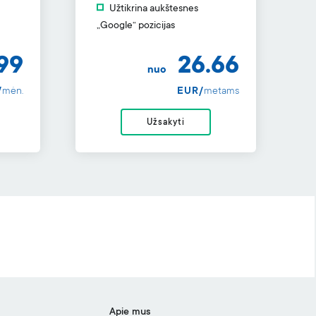
Užtikrina aukštesnes
„Google“ pozicijas
99
26.66
nuo
/
mėn.
EUR/
metams
Užsakyti
Apie mus