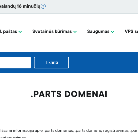
valandų 16 minučių
l. paštas
Svetainės kūrimas
Saugumas
VPS se
Tikrinti
.PARTS DOMENAI
Išsami informacija apie .parts domenus, .parts domenų registravimas, .pa