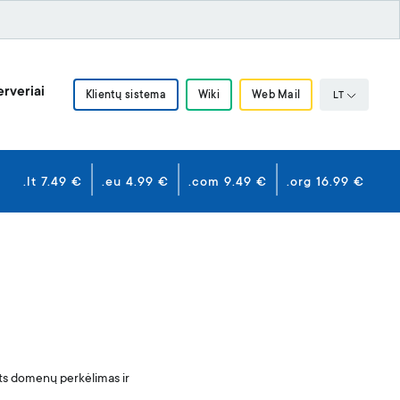
rveriai
Klientų sistema
Wiki
Web Mail
LT
.lt 7.49 €
.eu 4.99 €
.com 9.49 €
.org 16.99 €
rts domenų perkėlimas ir