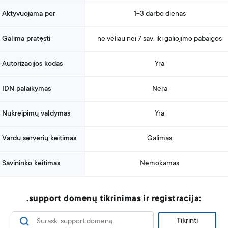
Aktyvuojama per
1-3 darbo dienas
Galima pratęsti
ne vėliau nei 7 sav. iki galiojimo pabaigos
Autorizacijos kodas
Yra
IDN palaikymas
Nėra
Nukreipimų valdymas
Yra
Vardų serverių keitimas
Galimas
Savininko keitimas
Nemokamas
.support domenų tikrinimas ir registracija:
Tikrinti