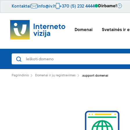
Dirbame!
Kontaktai
info@iv.lt
+370 (5) 232 4444
Domenai
Svetainės ir e
Pagrindinis
Domenai ir jų registravimas
.support domenai