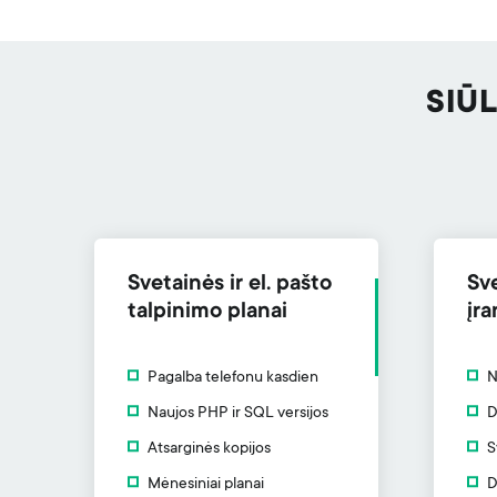
SIŪ
Svetainės ir el. pašto
Sv
talpinimo planai
įra
Pagalba telefonu kasdien
N
Naujos PHP ir SQL versijos
D
Atsarginės kopijos
S
Mėnesiniai planai
D