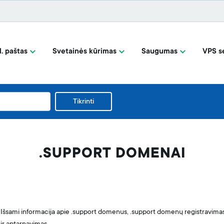
l. paštas
Svetainės kūrimas
Saugumas
VPS se
Tikrinti
.SUPPORT DOMENAI
Išsami informacija apie .support domenus, .support domenų registravima