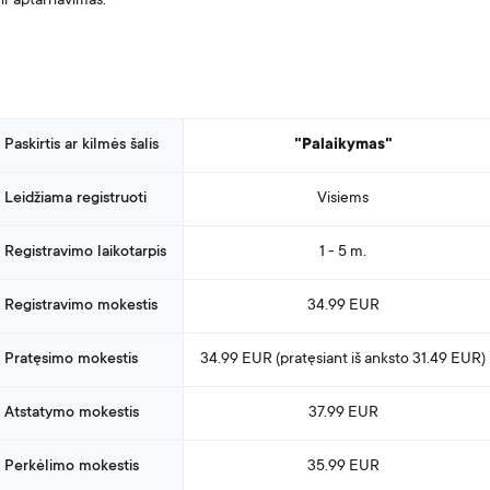
ir aptarnavimas.
Paskirtis ar kilmės šalis
"Palaikymas"
Leidžiama registruoti
Visiems
Registravimo laikotarpis
1 - 5 m.
Registravimo mokestis
34.99 EUR
Pratęsimo mokestis
34.99 EUR (pratęsiant
iš anksto
31.49 EUR)
Atstatymo mokestis
37.99 EUR
Perkėlimo mokestis
35.99 EUR