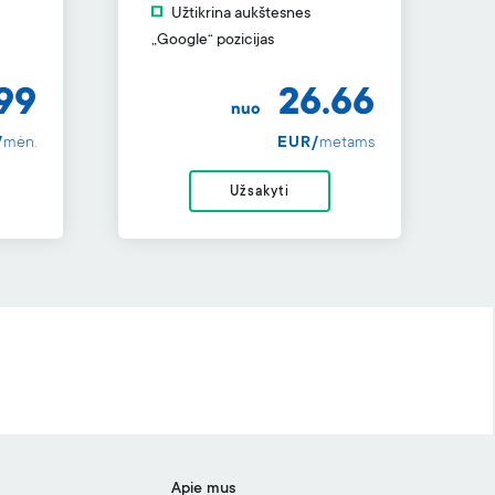
Užtikrina aukštesnes
„Google“ pozicijas
99
26.66
nuo
/
mėn.
EUR/
metams
Užsakyti
Apie mus