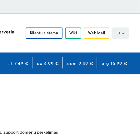
rveriai
Klientų sistema
Wiki
Web Mail
LT
.lt 7.49 €
.eu 4.99 €
.com 9.49 €
.org 16.99 €
s, .support domenų perkėlimas