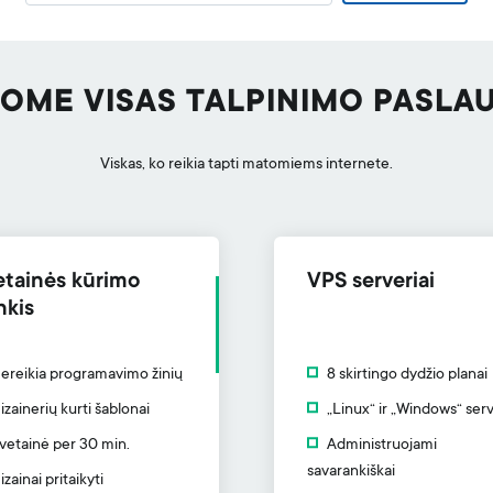
LOME VISAS TALPINIMO PASLA
Viskas, ko reikia tapti matomiems internete.
etainės kūrimo
VPS serveriai
nkis
ereikia programavimo žinių
8 skirtingo dydžio planai
izainerių kurti šablonai
„Linux“ ir „Windows“ serv
vetainė per 30 min.
Administruojami
savarankiškai
izainai pritaikyti