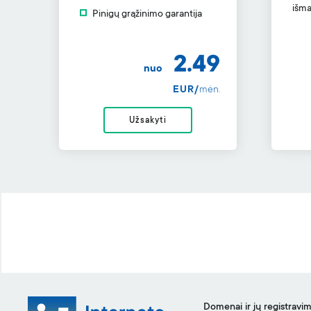
išma
Pinigų grąžinimo garantija
2.49
nuo
EUR/
mėn.
Užsakyti
Domenai ir jų registravi