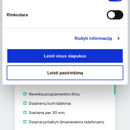
Pinigų grąžinimo garantija
2.49
Rinkodara
nuo
EUR/
mėn.
Rodyti informaciją
Užsakyti
Leisti visus slapukus
Svetainės kūrimo
Leisti pasirinkimą
įrankis
Nereikia programavimo žinių
Dizainerių kurti šablonai
Svetainė per 30 min.
Dizainai pritaikyti išmaniesiems telefonams