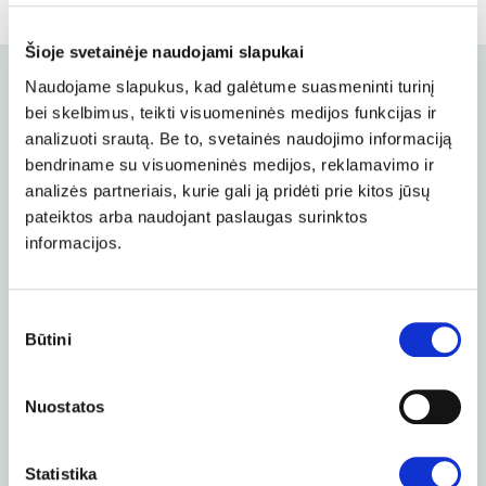
Šioje svetainėje naudojami slapukai
Naudojame slapukus, kad galėtume suasmeninti turinį
SIŪLOME VISAS TALPINIMO PASLAUGAS
bei skelbimus, teikti visuomeninės medijos funkcijas ir
analizuoti srautą. Be to, svetainės naudojimo informaciją
Viskas, ko reikia tapti matomiems
bendriname su visuomeninės medijos, reklamavimo ir
internete.
analizės partneriais, kurie gali ją pridėti prie kitos jūsų
pateiktos arba naudojant paslaugas surinktos
informacijos.
Svetainės ir el. pašto
talpinimo planai
Sutikimo
Būtini
pasirinkimas
Pagalba telefonu kasdien
Naujos PHP ir SQL versijos
Nuostatos
Atsarginės kopijos
Mėnesiniai planai
Statistika