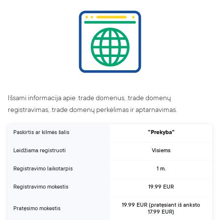
Apie mus
BLOGas
Karjera
Partnerių programa
Kontaktai
Pranešti apie pažeidimą
Skaitmeninių paslaugų aktas (DSA)
Išsami informacija apie .trade domenus, .trade domenų
Skaidrumo ataskaita
registravimas, .trade domenų perkėlimas ir aptarnavimas.
Paskirtis ar kilmės šalis
"Prekyba"
Leidžiama registruoti
Visiems
Registravimo laikotarpis
1 m.
Registravimo mokestis
19.99 EUR
19.99 EUR (pratęsiant
iš anksto
Pratęsimo mokestis
17.99 EUR)