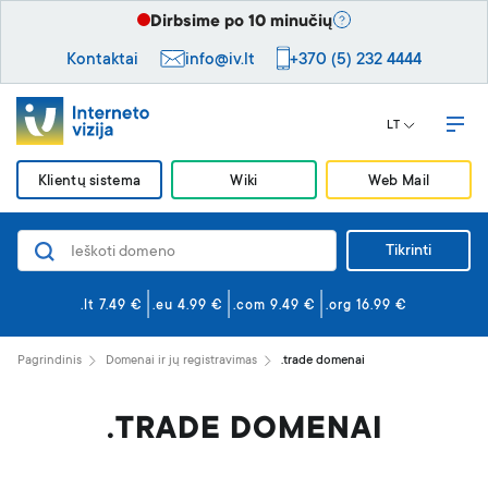
Dirbsime po 10 minučių
Kontaktai
info@iv.lt
+370 (5) 232 4444
LT
Klientų sistema
Wiki
Web Mail
Tikrinti
Domenai
Svetainės ir el. paštas
.lt 7.49 €
.eu 4.99 €
.com 9.49 €
.org 16.99 €
Svetainės kūrimas
Pagrindinis
Domenai ir jų registravimas
.trade domenai
Saugumas
.TRADE DOMENAI
VPS serveriai