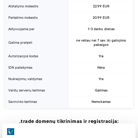
Atstatymo mokestis
22.99 EUR
Perkėlimo mokestis
20.99 EUR
Aktyvuojama per
1-3 darbo dienas
ne vėliau nei 7 sav. iki galiojimo
Galima pratęsti
pabaigos
Autorizacijos kodas
Yra
IDN palaikymas
Nėra
Nukreipimų valdymas
Yra
Vardų serverių keitimas
Galimas
Savininko keitimas
Nemokamas
.trade domenų tikrinimas ir registracija:
Tikrinti