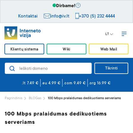
Dirbame!
Kontaktai
info@iv.lt
+370 (5) 232 4444
LT
Klientų sistema
Wiki
Web Mail
Tikrinti
Domenai
Svetainės ir el. paštas
.lt 7.49 €
.eu 4.99 €
.com 9.49 €
.org 16.99 €
Svetainės kūrimas
Pagrindinis
BLOGas
100 Mbps pralaidumas dedikuotiems serveriams
Saugumas
100 Mbps pralaidumas dedikuotiems
VPS serveriai
serveriams