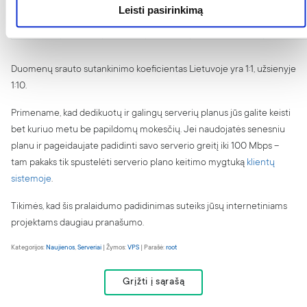
G400
GB
100 Mbps
Leisti pasirinkimą
Xeon
GB
Lt/mėn
RAM
Duomenų srauto sutankinimo koeficientas Lietuvoje yra 1:1, užsienyje
1:10.
Primename, kad dedikuotų ir galingų serverių planus jūs galite keisti
bet kuriuo metu be papildomų mokesčių. Jei naudojatės senesniu
planu ir pageidaujate padidinti savo serverio greitį iki 100 Mbps –
tam pakaks tik spustelėti serverio plano keitimo mygtuką
klientų
sistemoje
.
Tikimės, kad šis pralaidumo padidinimas suteiks jūsų internetiniams
projektams daugiau pranašumo.
Kategorijos:
Naujienos
,
Serveriai
| Žymos:
VPS
| Parašė:
root
Grįžti į sąrašą