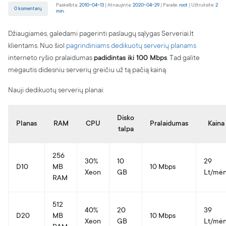
Apie mus
Paskelbta:
2010-04-13
|
Atnaujinta:
2020-04-29
|
Parašė:
root
|
Užtruksite:
2
0 komentarų
min.
BLOGas
Džiaugiamės, galėdami pagerinti paslaugų sąlygas Serveriai.lt
Karjera
klientams. Nuo šiol
pagrindiniams dedikuotų serverių planams
Partnerių programa
interneto ryšio pralaidumas
padidintas iki 100 Mbps
. Tad galite
Kontaktai
mėgautis didesniu serverių greičiu už tą pačią kainą.
Pranešti apie pažeidimą
Nauji dedikuotų serverių planai:
Skaitmeninių paslaugų aktas (DSA)
Skaidrumo ataskaita
Disko
Planas
RAM
CPU
Pralaidumas
Kaina
talpa
256
30%
10
29
D10
MB
10 Mbps
Xeon
GB
Lt/mėn
RAM
512
40%
20
39
D20
MB
10 Mbps
Xeon
GB
Lt/mėn