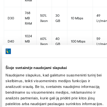
RAM
768
50%
30
49
D30
MB
10 Mbps
Xeon
GB
Lt/mėn
RAM
1024
60%
40
59
D40
MB
100 Mbps
Xeon
GB
Lt/mėn
RAM
1536
80%
60
79
D60
MB
100 Mbps
Šioje svetainėje naudojami slapukai
Xeon
GB
Lt/mėn
RAM
Naudojame slapukus, kad galėtume suasmeninti turinį bei
skelbimus, teikti visuomeninės medijos funkcijas ir
2048
100%
80
99
analizuoti srautą. Be to, svetainės naudojimo informaciją
D80
MB
100 Mbps
Xeon
GB
Lt/mėn
bendriname su visuomeninės medijos, reklamavimo ir
RAM
analizės partneriais, kurie gali ją pridėti prie kitos jūsų
pateiktos arba naudojant paslaugas surinktos informacijos.