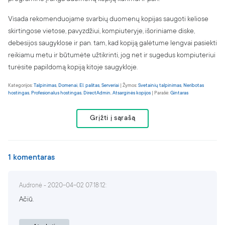
Visada rekomenduojame svarbių duomenų kopijas saugoti keliose
skirtingose vietose, pavyzdžiui, kompiuteryje, išoriniame diske,
debesijos saugyklose ir pan. tam, kad kopiją galėtume lengvai pasiekti
reikiamu metu ir būtumėte užtikrinti, jog net ir sugedus kompiuteriui
turėsite papildomą kopiją kitoje saugykloje.
Kategorijos:
Talpinimas
,
Domenai
,
El. paštas
,
Serveriai
| Žymos:
Svetainių talpinimas
,
Neribotas
hostingas
,
Profesionalus hostingas
,
DirectAdmin
,
Atsarginės kopijos
| Parašė:
Gintaras
Grįžti į sąrašą
1 komentaras
Audronė - 2020-04-02 07:18:12:
Ačiū.