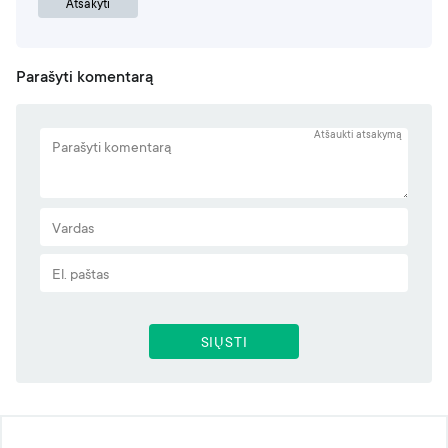
Atsakyti
Parašyti komentarą
Atšaukti atsakymą
SIŲSTI