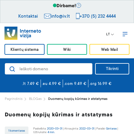
Dirbame!
Kontaktai
info@iv.lt
+370 (5) 232 4444
LT
Klientų sistema
Wiki
Web Mail
Tikrinti
Domenai
Svetainės ir el. paštas
.lt 7.49 €
.eu 4.99 €
.com 9.49 €
.org 16.99 €
Svetainės kūrimas
Pagrindinis
BLOGas
Duomenų kopijų kūrimas ir atstatymas
Saugumas
Duomenų kopijų kūrimas ir atstatymas
VPS serveriai
Paskelbta:
2020-03-31
|
Atnaujinta:
2022-03-31
|
Parašė:
Gintaras
|
1 komentaras
Užtruksite:
4 min.