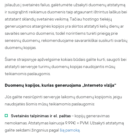
įsilaužus į svetainės failus, galėtumėte užsakyti duomenų atstatymą
ir susigrąžinti reikiamus duomenis taip atgaunant ištrintus laiškus bei
atstatant sklandų svetainės veikimą. Tačiau hostingo tiekėjų
generuojamos atsarginės kopijos yra skirtos atstatyti kelių dienų ar
savaitės senumo duomenis, todėl norintiems turėti prieigą prie
senesnių duomenų, rekomenduojame savarankiškai susikurti svarbių
duomenų kopijas.
Šiame straipsnyje apžvelgsime kokiais būdais galite kurti, saugoti bei
atstatyti serveryje turimų duomenų kopijas naudojantis mūsų
teikiamomis paslaugomis.
Duomenų kopijos, kurias generuojama „Interneto vizija“
Jūs galite nesirūpinti serveryje laikomų duomenų kopijomis, jeigu
naudojatės šiomis mūsų teikiamomis paslaugomis:
Svetainės talpinimas ir el. paštas
– kopijų generavimas
nemokamas. Atstatymas kainuoja 9.99€ + PVM. Užsakyti atstatymą
galite sekdami žingsnius pagal
šią pamoką
.