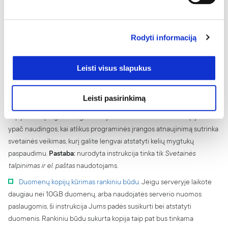
konkretaus duomenų tipo kopiją. Šią kopiją galėsite atstatyti tik
serveryje, naudojančiame DirectAdmin valdymo pultą ir tik visus
duomenis esančius kopijoje t.y. negalėsite atstatyti tik konkretaus
Rodyti informaciją
failo, laiško ar katalogo.
Pastaba:
nurodyta instrukcija tinka tik
Svetainės talpinimas ir el. paštas
bei
Profesionalus hostingas
paslaugų naudotojams.
Leisti visus slapukus
Svetainės duomenų kopijos kūrimas naudojantis Installatron
įrankiu
. Jeigu svetainės turinio valdymo sistemą diegėte
Leisti pasirinkimą
pasinaudodami Installatron įrankiu, galite nustatyti, kad duomenų
kopijos būtų reguliariai generuojamos automatiškai. Šios kopijos
ypač naudingos, kai atlikus programinės įrangos atnaujinimą sutrinka
svetainės veikimas, kurį galite lengvai atstatyti kelių mygtukų
paspaudimu.
Pastaba:
nurodyta instrukcija tinka tik
Svetainės
talpinimas ir el. paštas
naudotojams.
Duomenų kopijų kūrimas rankiniu būdu
. Jeigu serveryje laikote
daugiau nei 10GB duomenų, arba naudojatės serverio nuomos
paslaugomis, ši instrukcija Jums padės susikurti bei atstatyti
duomenis. Rankiniu būdu sukurta kopija taip pat bus tinkama