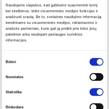
atstatymo galimybės priklauso nuo naudojamos virtualizacijos, todėl,
Naudojame slapukus, kad galėtume suasmeninti turinį
norint serverio atstatymo, rekomenduojame visų pirma kreiptis į
bei skelbimus, teikti visuomeninės medijos funkcijas ir
„Interneto vizijos“ specialistus nurodant, koks duomenų atstatymas
analizuoti srautą. Be to, svetainės naudojimo informaciją
(viso serverio ar konkrečių failų) yra reikalingas.
bendriname su visuomeninės medijos, reklamavimo ir
SVARBU:
Saugyklų planai yra skirti nekritinių duomenų saugojimui,
analizės partneriais, kurie gali ją pridėti prie kitos jūsų
todėl negeneruojame kopijų iš savo pusės.
pateiktos arba naudojant paslaugas surinktos
informacijos.
Sutikimo
Būtini
Savarankiškas duomenų kopijų kūrimas ir atstatymas
pasirinkimas
Tam, kad bet kuriuo metu galėtumėte susirasti reikiamus duomenis
Nuostatos
arba atstatyti senesnę svetainės versiją, rekomenduojame reguliariai
savarankiškai susikurti atsarginę duomenų kopiją. Šį veiksmą galite
atlikti keliais skirtingais būdais:
Statistika
Kopijos kūrimas serverio valdymo pulte
. Pasinaudoję šia funkcija
galėsite susikurti visų talpinimo plane esančių duomenų kopiją arba
Rinkodara