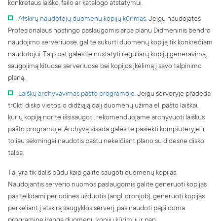
konkretaus laiško, failo ar katalogo atstatymui.
Atskirų naudotojų duomenų kopijų kūrimas.
Jeigu naudojatės
Profesionalaus hostingo paslaugomis arba planu Didmeninis bendro
naudojimo serveriuose, galite sukurti duomenų kopiją tik konkrečiam
naudotojui. Taip pat galėsite nustatyti reguliarų kopijų generavimą,
saugojimą kituose serveriuose bei kopijos įkėlimą į savo talpinimo
planą.
Laiškų archyvavimas pašto programoje
. Jeigu serveryje pradeda
trūkti disko vietos, o didžiąją dalį duomenų užima el. pašto laiškai,
kurių kopiją norite išsisaugoti, rekomenduojame archyvuoti laiškus
pašto programoje. Archyvą visada galėsite pasiekti kompiuteryje ir
toliau sėkmingai naudotis paštu nekeičiant plano su didesne disko
talpa.
Tai yra tik dalis būdu kaip galite saugoti duomenų kopijas.
Naudojantis serverio nuomos paslaugomis galite generuoti kopijas
pasitelkdami periodines užduotis (angl. cronjob), generuoti kopijas
perkeliant į atskirą saugyklos serverį, pasinaudoti papildoma
programine įranga duomenų kopijų kūrimui ir pan.