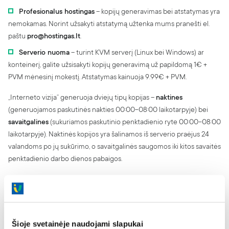
Profesionalus hostingas
– kopijų generavimas bei atstatymas yra
nemokamas. Norint užsakyti atstatymą užtenka mums pranešti el.
paštu
pro@hostingas.lt
.
Serverio nuoma
– turint KVM serverį (Linux bei Windows) ar
konteinerį, galite užsisakyti kopijų generavimą už papildomą 1€ +
PVM mėnesinį mokestį. Atstatymas kainuoja 9.99€ + PVM.
„Interneto vizija“ generuoja dviejų tipų kopijas –
naktines
(generuojamos paskutinės nakties 00:00-08:00 laikotarpyje) bei
savaitgalines
(sukuriamos paskutinio penktadienio ryte 00:00-08:00
laikotarpyje). Naktinės kopijos yra šalinamos iš serverio praėjus 24
valandoms po jų sukūrimo, o savaitgalinės saugomos iki kitos savaitės
penktadienio darbo dienos pabaigos.
Duomenų atstatymo galimybės skiriasi nuo paslaugos tipo,
pavyzdžiui, Profesionalaus hostingo bei svetainės ir el. pašto
talpinimo paslaugose galime atstatyti
visus duomenis
arba
konkretų
failą
,
katalogą
,
duomenų bazę
ar
laišką
. Serverio nuomos paslaugos
Šioje svetainėje naudojami slapukai