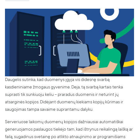
Apie mus
BLOGas
Karjera
Partnerių programa
Kontaktai
Pranešti apie pažeidimą
Skaitmeninių paslaugų aktas (DSA)
Skaidrumo ataskaita
Daugelis sutinka, kad duomenys įgyja vis didesnę svarbą
kasdieniniame žmogaus gyvenime. Deja, tą svarbą kartais tenka
suprasti tik sunkiuoju keliu – praradus duomenis ir neturint jų
atsarginės kopijos. Didėjant duomenų kiekiams kopijų kūrimas ir
saugojimas tampa savaime suprantamu dalyku.
Serveriuose laikomų duomenų kopijos dažniausiai automatiškai
generuojamos paslaugos tiekėjo tam, kad ištrynus reikalingą laišką ar
failą, sugadinus svetainę po atlikto atnaujinimo ar programišiams