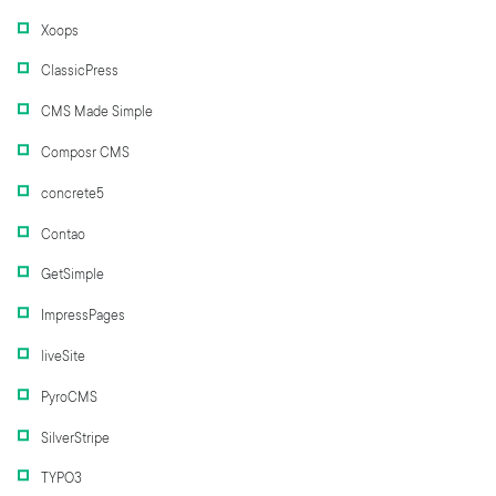
Xoops
ClassicPress
CMS Made Simple
Composr CMS
concrete5
Contao
GetSimple
ImpressPages
liveSite
PyroCMS
SilverStripe
TYPO3