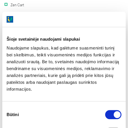
Zen Cart
Crafty Syntax Live Help
HESK
Live Helper Chat
Šioje svetainėje naudojami slapukai
Naudojame slapukus, kad galėtume suasmeninti turinį
osTicket
bei skelbimus, teikti visuomeninės medijos funkcijas ir
Mantis
analizuoti srautą. Be to, svetainės naudojimo informaciją
bendriname su visuomeninės medijos, reklamavimo ir
The Bug Genie
analizės partneriais, kurie gali ją pridėti prie kitos jūsų
Open Classfields
pateiktos arba naudojant paslaugas surinktos
informacijos.
OSClass
Blesta
Sutikimo
WHMCS
Būtini
pasirinkimas
Dolibarr