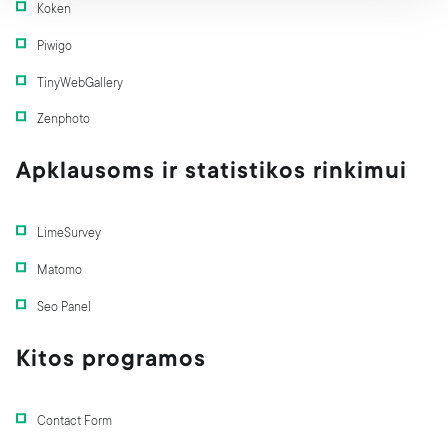
Koken
Piwigo
TinyWebGallery
Zenphoto
Apklausoms ir statistikos rinkimui
LimeSurvey
Matomo
Seo Panel
Kitos programos
Contact Form