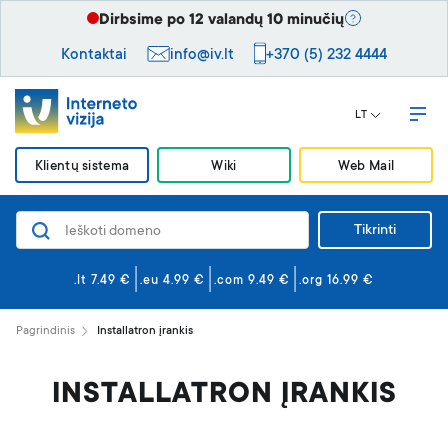
Dirbsime po 12 valandų 10 minučių
Kontaktai
info@iv.lt
+370 (5) 232 4444
LT
Klientų sistema
Wiki
Web Mail
Tikrinti
Domenai
Svetainės ir el. paštas
.lt 7.49 €
.eu 4.99 €
.com 9.49 €
.org 16.99 €
Svetainės kūrimas
Pagrindinis
Installatron įrankis
Saugumas
INSTALLATRON ĮRANKIS
VPS serveriai