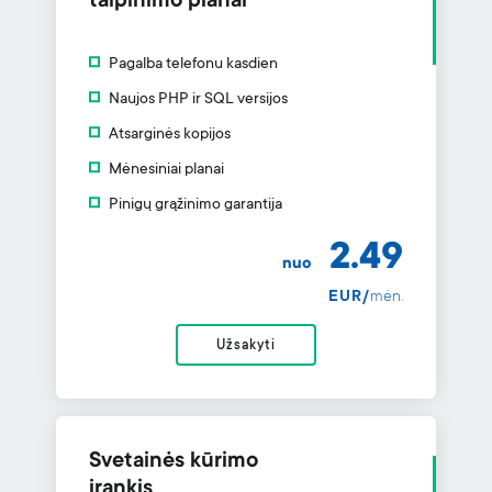
talpinimo planai
Pagalba telefonu kasdien
Naujos PHP ir SQL versijos
Atsarginės kopijos
Mėnesiniai planai
Pinigų grąžinimo garantija
2.49
nuo
EUR/
mėn.
Užsakyti
Svetainės kūrimo
įrankis