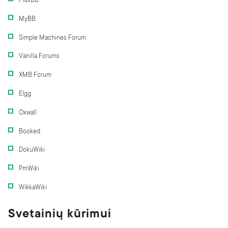
FluxBB
MyBB
Simple Machines Forum
Vanilla Forums
XMB Forum
Elgg
Oxwall
Booked
DokuWiki
PmWiki
WikkaWiki
Svetainių kūrimui