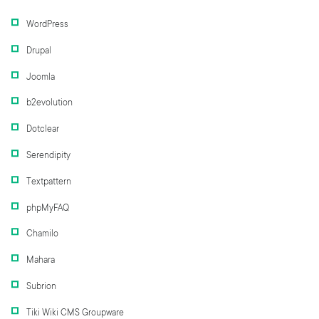
WordPress
Drupal
Joomla
b2evolution
Dotclear
Serendipity
Textpattern
phpMyFAQ
Chamilo
Mahara
Subrion
Tiki Wiki CMS Groupware