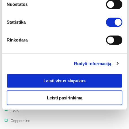
FrontAccounting
Nuostatos
Open Real Estate
Statistika
OrangeHRM
Failų ir nuotraukų talpinimui
Rinkodara
Nextcloud
Rodyti informaciją
OpenDocMan
ownCloud
Leisti visus slapukus
Power File Manager
Leisti pasirinkimą
ProjectSend
Pydio
Coppermine