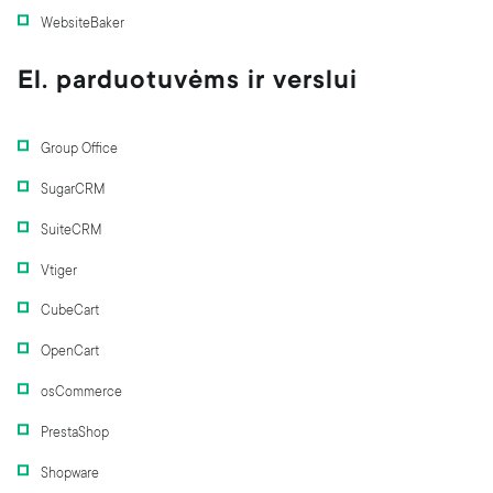
WebsiteBaker
El. parduotuvėms ir verslui
Group Office
SugarCRM
SuiteCRM
Vtiger
CubeCart
OpenCart
osCommerce
PrestaShop
Shopware