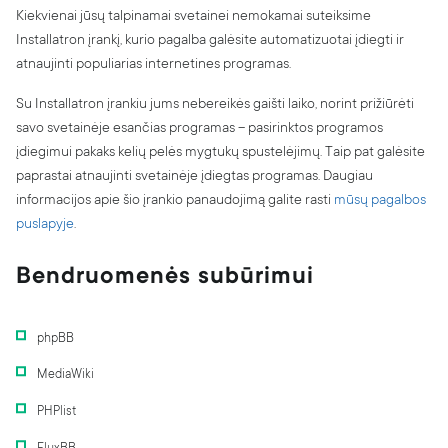
Apie mus
Kiekvienai jūsų talpinamai svetainei nemokamai suteiksime
BLOGas
Installatron įrankį, kurio pagalba galėsite automatizuotai įdiegti ir
atnaujinti populiarias internetines programas.
Karjera
Partnerių programa
Su Installatron įrankiu jums nebereikės gaišti laiko, norint prižiūrėti
savo svetainėje esančias programas – pasirinktos programos
Kontaktai
įdiegimui pakaks kelių pelės mygtukų spustelėjimų. Taip pat galėsite
Pranešti apie pažeidimą
paprastai atnaujinti svetainėje įdiegtas programas. Daugiau
Skaitmeninių paslaugų aktas (DSA)
informacijos apie šio įrankio panaudojimą galite rasti
mūsų pagalbos
Skaidrumo ataskaita
puslapyje
.
Bendruomenės subūrimui
phpBB
MediaWiki
PHPlist