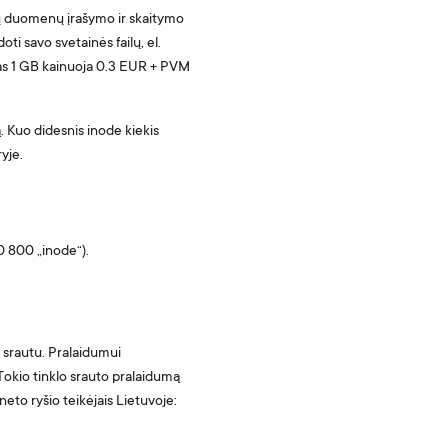
ilų duomenų įrašymo ir skaitymo
ti savo svetainės failų, el.
mas 1 GB kainuoja 0.3 EUR + PVM
. Kuo didesnis inode kiekis
ryje.
0 800 „inode“).
 srautu. Pralaidumui
. Tokio tinklo srauto pralaidumą
neto ryšio teikėjais Lietuvoje: