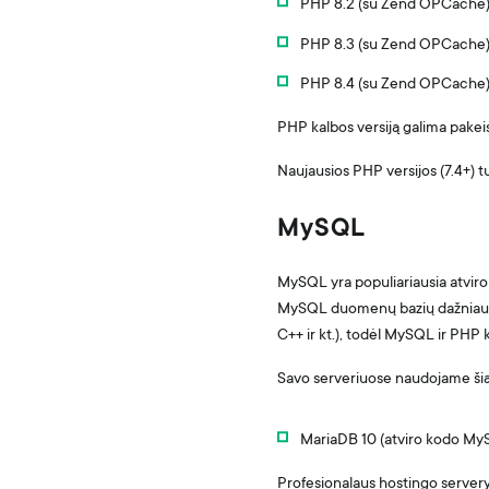
PHP 8.2 (su Zend OPCache
PHP 8.3 (su Zend OPCache
PHP 8.4 (su Zend OPCache
PHP kalbos versiją galima pakeis
Naujausios PHP versijos (7.4+) t
MySQL
MySQL yra populiariausia atviro 
MySQL duomenų bazių dažniausia
C++ ir kt.), todėl MySQL ir PHP k
Savo serveriuose naudojame šią
MariaDB 10 (atviro kodo My
Profesionalaus hostingo servery