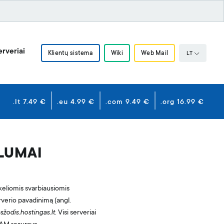
rveriai
Klientų sistema
Wiki
Web Mail
LT
.lt 7.49 €
.eu 4.99 €
.com 9.49 €
.org 16.99 €
LUMAI
 keliomis svarbiausiomis
rverio pavadinimą (angl.
sžodis.hostingas.lt
. Visi serveriai