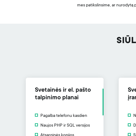
mes patikslinsime, ar nurodytą 
SIŪ
Svetainės ir el. pašto
Sv
talpinimo planai
įra
Pagalba telefonu kasdien
N
Naujos PHP ir SQL versijos
D
Atsarginės kopijos
S