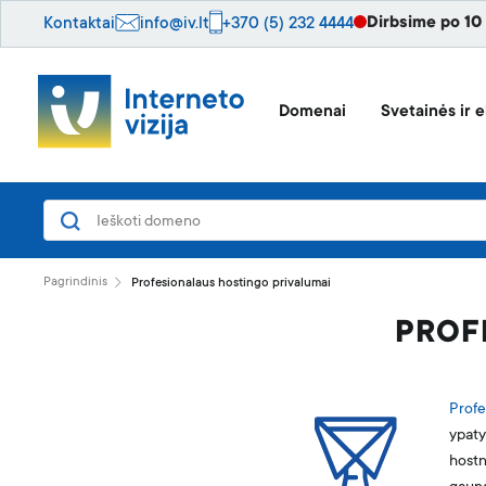
Dirbsime po 10
Kontaktai
info@iv.lt
+370 (5) 232 4444
Domenai
Svetainės ir e
Pagrindinis
Profesionalaus hostingo privalumai
PROF
Profe
ypaty
hostn