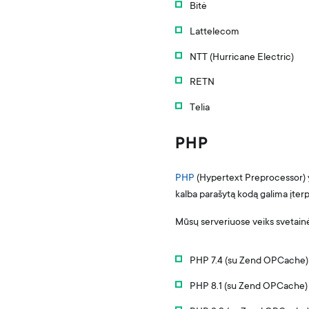
Bitė
Lattelecom
NTT (Hurricane Electric)
RETN
Telia
PHP
PHP
(Hypertext Preprocessor) y
kalba parašytą kodą galima įter
Mūsų serveriuose veiks svetainė
PHP 7.4 (su Zend OPCache)
PHP 8.1 (su Zend OPCache)