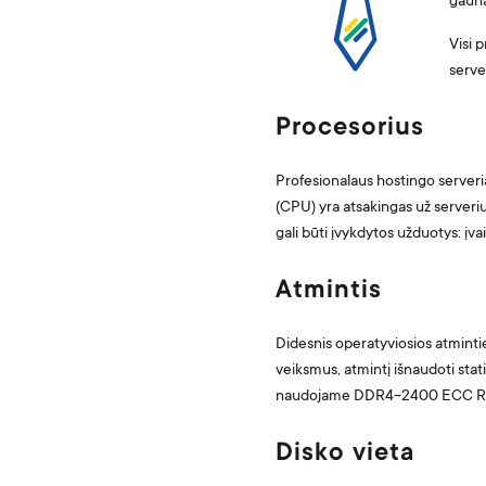
gauna
Visi 
serve
Procesorius
Profesionalaus hostingo serveria
(CPU) yra atsakingas už serveri
gali būti įvykdytos užduotys: į
Atmintis
Didesnis operatyviosios atminti
veiksmus, atmintį išnaudoti stat
naudojame DDR4-2400 ECC R
Disko vieta