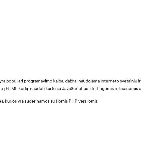
ra populiari programavimo kalba, dažnai naudojama interneto svetainių ir 
pti į HTML kodą, naudoti kartu su JavaScript bei skirtingomis reliacinėmi
s, kurios yra suderinamos su šiomis PHP versijomis: