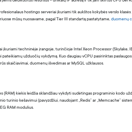
 jiems dedikuotus resursus – unikalų IP adresą ir tik jam skirtus CPU bei 
profesionalaus hostingo serveriai įkuriami tik aukštos kokybės verslo klas
riuose mūsų nuosavame, pagal Tier III standartą pastatytame,
duomenų c
i įkuriami techninėje įrangoje, turinčioje Intel Xeon Processor (Skylake, 
ui pateikiamų užduočių vykdymą. Kuo daugiau vCPU pasirinktas paslaugos p
vairūs skaičiavimai, duomenų išvedimas ar MySQL užklausos.
es (RAM) kiekis leidžia sklandžiau vykdyti sudėtingas programinio kodo už
inio turinio kešavimui (pavyzdžiui, naudojant „Redis” ar „Memcache” sistem
EG RAM modulius.