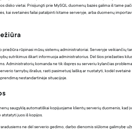
ios disko vietai. Prisijungti prie MySQL duomenų bazės galima iš tame pa
šorės, kai svetainės failai patalpinti kitame serveryje, arba duomenų import
iežiūra
o priežiūra rūpinasi mūsų sistemų administratoriai. Serveryje veikiančių t
nybų sutrikimus iškart informuoja administratorius. Dėl šios priežasties kil
ams. Administratorių komanda ne tik išspręs su serveriu kylančias problemas
erverio tarnybų išrašus, rasti pasimetusį laišką ar nustatyti, kodėl svetainė 
sprendimą nestandartinėje situacijoje.
os
omenų saugyklą automatiškai kopijuojame klientų serverių duomenis, kad į
statyti juos iš kopijos.
aradusiems ne dėl serverio gedimo, darbo dienomis siūlome galimybę u