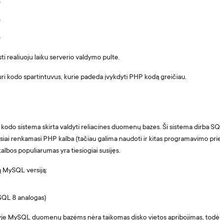
)
)
)
ti realiuoju laiku serverio valdymo pulte.
uri kodo spartintuvus, kurie padeda įvykdyti PHP kodą greičiau.
kodo sistema skirta valdyti reliacines duomenų bazes. Ši sistema dirba SQL
i renkamasi PHP kalba (tačiau galima naudoti ir kitas programavimo pri
albos populiarumas yra tiesiogiai susijęs.
 MySQL versiją:
SQL 8 analogas)
je MySQL duomenų bazėms nėra taikomas disko vietos apribojimas, todėl jūs