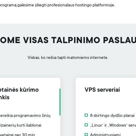
programą galėsime įdiegti profesionalaus hostingo platformoje.
LOME VISAS TALPINIMO PASLA
Viskas, ko reikia tapti matomiems internete.
etainės kūrimo
VPS serveriai
nkis
ereikia programavimo žinių
8 skirtingo dydžio planai
izainerių kurti šablonai
„Linux“ ir „Windows“ serv
vetainė per 30 min.
Administruojami