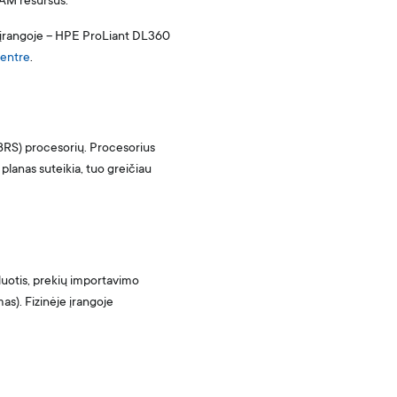
RAM resursus.
ės įrangoje – HPE ProLiant DL360
entre
.
IBRS) procesorių. Procesorius
lanas suteikia, tuo greičiau
duotis, prekių importavimo
as). Fizinėje įrangoje