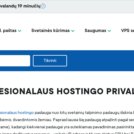
 valandų 19 minučių
l. paštas
Svetainės kūrimas
Saugumas
VPS se
Tikrinti
ESIONALAUS HOSTINGO PRIVA
sionalaus hostingo
paslauga nuo kitų svetainių talpinimo paslaugų išskiria
bėmis, išvardintomis žemiau. Paprasčiausia šią paslaugą atpažinti pagal se
ame), kadangi kiekvienai paslaugai yra suteikiamas pavadinimas
pasirinkta