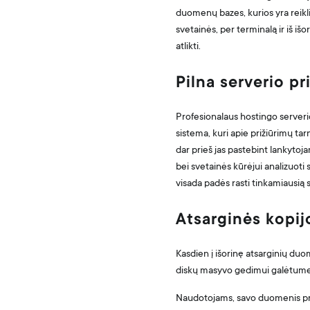
duomenų bazes, kurios yra reikl
svetainės, per terminalą ir iš i
atlikti.
Pilna serverio pr
Profesionalaus hostingo serveri
sistema, kuri apie prižiūrimų tar
dar prieš jas pastebint lankytoj
bei svetainės kūrėjui analizuoti s
visada padės rasti tinkamiausią 
Atsarginės kopij
Kasdien į išorinę atsarginių du
diskų masyvo gedimui galėtume at
Naudotojams, savo duomenis pr