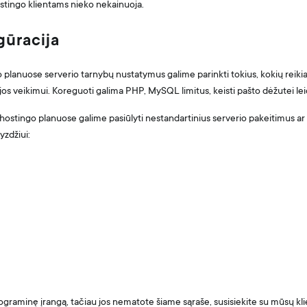
ostingo klientams nieko nekainuoja.
gūracija
 planuose serverio tarnybų nustatymus galime parinkti tokius, kokių reiki
jos veikimui. Koreguoti galima PHP, MySQL limitus, keisti pašto dėžutei leidž
 hostingo planuose galime pasiūlyti nestandartinius serverio pakeitimus ar
yzdžiui:
ograminę įrangą, tačiau jos nematote šiame sąraše, susisiekite su mūsų kli