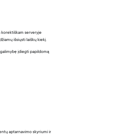
a korektiškam serveryje
iamų išsiųsti laiškų kiekį.
 galimybę įdiegti papildomą
entų aptarnavimo skyriumi ir