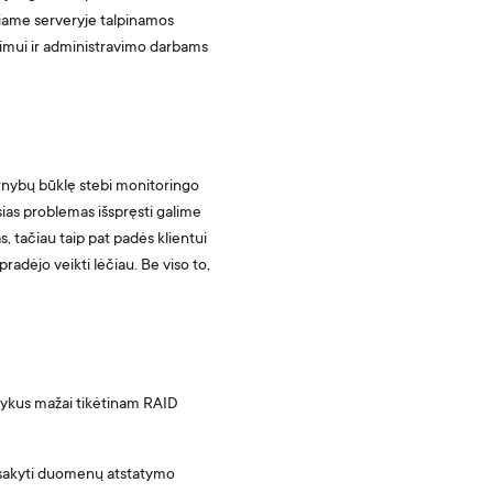
čiame serveryje talpinamos
avimui ir administravimo darbams
arnybų būklę stebi monitoringo
usias problemas išspręsti galime
, tačiau taip pat padės klientui
pradėjo veikti lėčiau. Be viso to,
vykus mažai tikėtinam RAID
žsakyti duomenų atstatymo