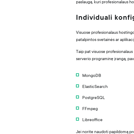
paslaugą, kuri profesionalaus h
Individuali konfi
Visuose profesionalaus hostingo
patalpintos svetainės ar aplikaci
Taip pat visuose profesionalaus
serverio programinę įrangą, pav
MongoDB
ElasticSearch
PostgreSQL
FFmpeg
Libreoffice
Jei norite naudoti papildomą pr