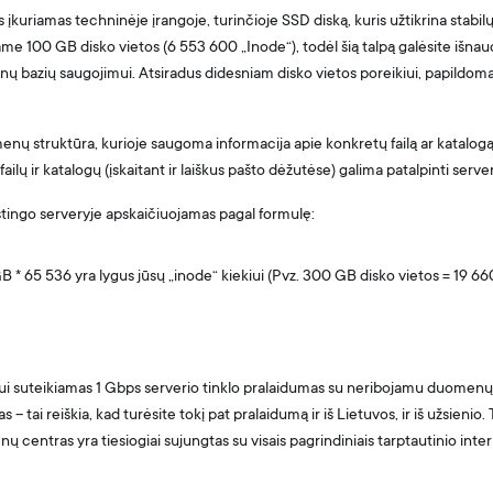
 įkuriamas techninėje įrangoje, turinčioje SSD diską, kuris užtikrina stab
me 100 GB disko vietos (6 553 600 „Inode“), todėl šią talpą galėsite išnaudo
nų bazių saugojimui. Atsiradus didesniam disko vietos poreikiui, papildo
enų struktūra, kurioje saugoma informacija apie konkretų failą ar katalogą
ailų ir katalogų (įskaitant ir laiškus pašto dėžutėse) galima patalpinti serve
stingo serveryje apskaičiuojamas pagal formulę:
GB * 65 536 yra lygus jūsų „inode“ kiekiui (Pvz. 300 GB disko vietos = 19 66
ui suteikiamas 1 Gbps serverio tinklo pralaidumas su neribojamu duomenų
– tai reiškia, kad turėsite tokį pat pralaidumą ir iš Lietuvos, ir iš užsienio
ų centras yra tiesiogiai sujungtas su visais pagrindiniais tarptautinio inter