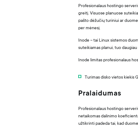
Profesionalaus hostingo serveris
greitį. Visuose planuose suteikia
pašto dėžučių turiniui ar duome
per mėnesį.
Inode – tai Linux sistemos duom
suteikiamas planui, tuo daugiau f
Inode limitas profesionalaus ho
Turimas disko vietos kiekis 
Pralaidumas
Profesionalaus hostingo serveri
netaikomas dalinimo koeficientas 
užtikrinti padeda tai, kad duomen